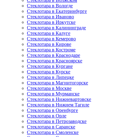
Стеклотара в Волжском
Стеклотара в Вологде
Стеклотара в Екатеринбурге
Стеклотара в Иваново
Стеклотара в Иркутске
Стеклотара в Калининграде
Стеклотара в Калуге
Стеклотара в Кемерово
Стеклотара в Кирове
Стеклотара в Костроме
Стеклотара в Краснодаре
Стеклотара в Красноярске
Стеклотара в Кургане
Стеклотара в Курске
Стеклотара в Липецке
Стеклотара в Магнитогорске
Стеклотара в Москве
Стеклотара в Мурманске
Стеклотара в Нижневартовске
Стеклотара в Нижнем Тагиле
Стеклотара в Оренбурге
Стеклотара в Орле
Стеклотара в Петрозаводске
Стеклотара в Саранске
Стеклотара в Смоленске