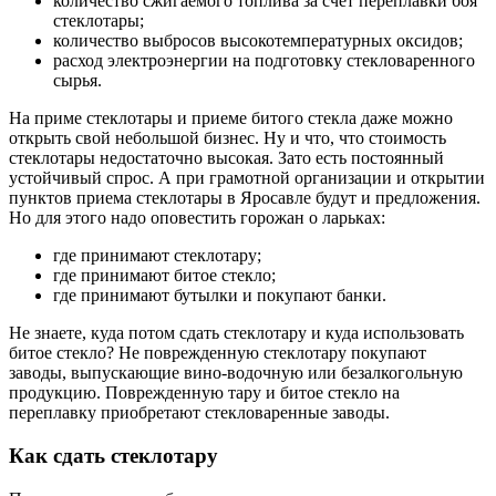
количество сжигаемого топлива за счет переплавки боя
стеклотары;
количество выбросов высокотемпературных оксидов;
расход электроэнергии на подготовку стекловаренного
сырья.
На приме стеклотары и приеме битого стекла даже можно
открыть свой небольшой бизнес. Ну и что, что стоимость
стеклотары недостаточно высокая. Зато есть постоянный
устойчивый спрос. А при грамотной организации и открытии
пунктов приема стеклотары в Яросавле будут и предложения.
Но для этого надо оповестить горожан о ларьках:
где принимают стеклотару;
где принимают битое стекло;
где принимают бутылки и покупают банки.
Не знаете, куда потом сдать стеклотару и куда использовать
битое стекло? Не поврежденную стеклотару покупают
заводы, выпускающие вино-водочную или безалкогольную
продукцию. Поврежденную тару и битое стекло на
переплавку приобретают стекловаренные заводы.
Как сдать стеклотару