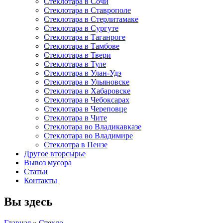
Стеклотара в Сочи
Стеклотара в Ставрополе
Стеклотара в Стерлитамаке
Стеклотара в Сургуте
Стеклотара в Таганроге
Стеклотара в Тамбове
Стеклотара в Твери
Стеклотара в Туле
Стеклотара в Улан-Удэ
Стеклотара в Ульяновске
Стеклотара в Хабаровске
Стеклотара в Чебоксарах
Стеклотара в Череповце
Стеклотара в Чите
Стеклотара во Владикавказе
Стеклотара во Владимире
Стеклотра в Пензе
Другое вторсырье
Вывоз мусора
Статьи
Контакты
Вы здесь
Главная
»
Стекло