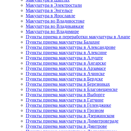
Макулатура в Электростали
Макулатура в Энгельсе
Макулатура в Ярославле
Макулатура во Владивостоке
Макулатура во Владикавказе
Макулатура во Владимире
Пункты приема и переработки макулатуры в Анапе
Пункты приема макулатуры Балахне
Пункты приема макулатуры в Александрове
Пункты приема макулатуры в Алексине
Пункты приема макулатуры в Алуште
Пункты приема макулатуры в Ангарске
Пункты приема макулатуры в Арзамасе
Пункты приема макулатуры в Ачинске
Пункты приема макулатуры в Бердске
Пункты приема макулатуры в Березниках
Пункты приема макулатуры в Благовещенске
Пункты приема макулатуры в Выборге
Пункты приема макулатуры в Гатчине
Пункты приема макулатуры в Геленджике
Пункты приема макулатуры в Грозном
Пункты приема макулатуры в Дзержинском
Пункты приема макулатуры в Димитровграде
Пункты приема макулатуры в Дмитрове