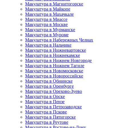
Макулатура в Магнитогорске
Макулатура в Майкопе
Макулатура в Махачкале
Макулатура в Миассе
Макулатура в Москве
Макулатура в Мурманске
Макулатура в Муроме
Макулатура в Набережных Челнах
Макулатура в Нальчике
Макулатура в Нижневартовске
Макулатура в Нижнекамске
Макулатура в Нижнем Новгороде
Макулатура в Нижнем Тагиле
Макулатура в Новомосковске
Макулатура в Новороссийске
Макулатура в Обнинске
Макулатура в Оренбурге
Макулатура в Орехово-Зуево
Макулатура в Орске
Макулатура в Пензе
Макулатура в Петрозаводске
Макулатура в Пскове
Макулатура в Пятигорске
Макулатура в Реутове
Макулатура в Ростове-на-Дону