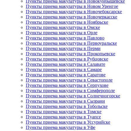
Пункты приема макулатуры в Новокуйбышевске
Пункты приема макулатуры в Новом Уренгое
Пункты приема макулатуры в Новочебоксарске
Пункты приема макулатуры в Новочеркасске
Пункты приема макулатуры в Ноябрьске
Пункты приема макулатуры в Омске
Пункты приема макулатуры в Орле
Пункты приема макулатуры в Павлово
Пункты приема макулатуры в Первоуральске
Пункты приема макулатуры в Перми
Пункты приема макулатуры в Прокопьевске
Пункты приема макулатуры в Рубцовске
Пункты приема макулатуры в Салавате
Пункты приема макулатуры в Самаре
Пункты приема макулатуры в Саратове
Пункты приема макулатуры в Севастополе
Пункты приема макулатуры в Серпухове
Пункты приема макулатуры в Симферополе
Пункты приема макулатуры в Солнечногорске
Пункты приема макулатуры в Сызрани
Пункты приема макулатуры в Тобольске
Пункты приема макулатуры в Томске
Пункты приема макулатуры в Туапсе
Пункты приема макулатуры в Уссурийске
Пункты приема макулатуры в Уфе