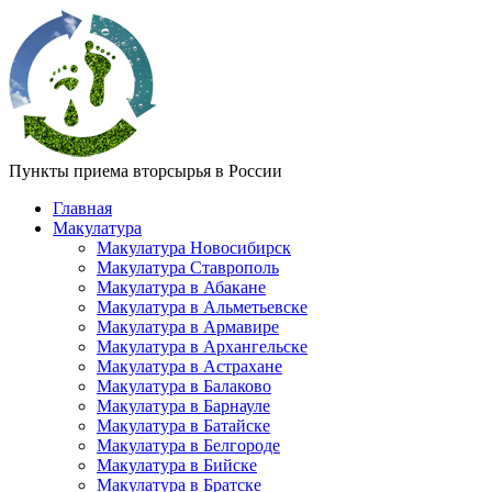
Пункты приема вторсырья в России
Главная
Макулатура
Макулатура Новосибирск
Макулатура Ставрополь
Макулатура в Абакане
Макулатура в Альметьевске
Макулатура в Армавире
Макулатура в Архангельске
Макулатура в Астрахане
Макулатура в Балаково
Макулатура в Барнауле
Макулатура в Батайске
Макулатура в Белгороде
Макулатура в Бийске
Макулатура в Братске