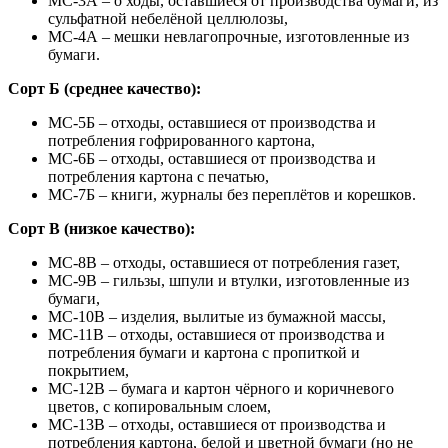
МС-3А – о ходы, оставшиеся от производства бумаги, из
сульфатной небелёной целлюлозы,
МС-4А – мешки невлагопрочные, изготовленные из
бумаги.
Сорт Б (среднее качество):
МС-5Б – отходы, оставшиеся от производства и
потребления гофрированного картона,
МС-6Б – отходы, оставшиеся от производства и
потребления картона с печатью,
МС-7Б – книги, журналы без переплётов и корешков.
Сорт В (низкое качество):
МС-8В – отходы, оставшиеся от потребления газет,
МС-9В – гильзы, шпули и втулки, изготовленные из
бумаги,
МС-10В – изделия, вылитые из бумажной массы,
МС-11В – отходы, оставшиеся от производства и
потребления бумаги и картона с пропиткой и
покрытием,
МС-12В – бумага и картон чёрного и коричневого
цветов, с копировальным слоем,
МС-13В – отходы, оставшиеся от производства и
потребления картона, белой и цветной бумаги (но не