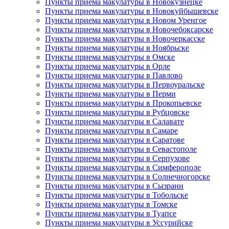
Пункты приема макулатуры в Новокузнецке
Пункты приема макулатуры в Новокуйбышевске
Пункты приема макулатуры в Новом Уренгое
Пункты приема макулатуры в Новочебоксарске
Пункты приема макулатуры в Новочеркасске
Пункты приема макулатуры в Ноябрьске
Пункты приема макулатуры в Омске
Пункты приема макулатуры в Орле
Пункты приема макулатуры в Павлово
Пункты приема макулатуры в Первоуральске
Пункты приема макулатуры в Перми
Пункты приема макулатуры в Прокопьевске
Пункты приема макулатуры в Рубцовске
Пункты приема макулатуры в Салавате
Пункты приема макулатуры в Самаре
Пункты приема макулатуры в Саратове
Пункты приема макулатуры в Севастополе
Пункты приема макулатуры в Серпухове
Пункты приема макулатуры в Симферополе
Пункты приема макулатуры в Солнечногорске
Пункты приема макулатуры в Сызрани
Пункты приема макулатуры в Тобольске
Пункты приема макулатуры в Томске
Пункты приема макулатуры в Туапсе
Пункты приема макулатуры в Уссурийске