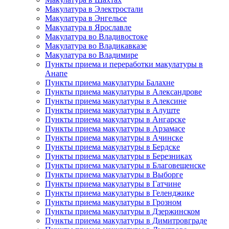
Макулатура в Электростали
Макулатура в Энгельсе
Макулатура в Ярославле
Макулатура во Владивостоке
Макулатура во Владикавказе
Макулатура во Владимире
Пункты приема и переработки макулатуры в
Анапе
Пункты приема макулатуры Балахне
Пункты приема макулатуры в Александрове
Пункты приема макулатуры в Алексине
Пункты приема макулатуры в Алуште
Пункты приема макулатуры в Ангарске
Пункты приема макулатуры в Арзамасе
Пункты приема макулатуры в Ачинске
Пункты приема макулатуры в Бердске
Пункты приема макулатуры в Березниках
Пункты приема макулатуры в Благовещенске
Пункты приема макулатуры в Выборге
Пункты приема макулатуры в Гатчине
Пункты приема макулатуры в Геленджике
Пункты приема макулатуры в Грозном
Пункты приема макулатуры в Дзержинском
Пункты приема макулатуры в Димитровграде