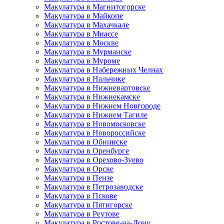
Макулатура в Магнитогорске
Макулатура в Майкопе
Макулатура в Махачкале
Макулатура в Миассе
Макулатура в Москве
Макулатура в Мурманске
Макулатура в Муроме
Макулатура в Набережных Челнах
Макулатура в Нальчике
Макулатура в Нижневартовске
Макулатура в Нижнекамске
Макулатура в Нижнем Новгороде
Макулатура в Нижнем Тагиле
Макулатура в Новомосковске
Макулатура в Новороссийске
Макулатура в Обнинске
Макулатура в Оренбурге
Макулатура в Орехово-Зуево
Макулатура в Орске
Макулатура в Пензе
Макулатура в Петрозаводске
Макулатура в Пскове
Макулатура в Пятигорске
Макулатура в Реутове
Макулатура в Ростове-на-Дону