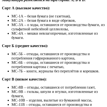
Сорт А (высокое качество):
МС-1А – белая бумага (не газетная),
МС-2А – белая бумага в виде обрезков,
МС-3А – о ходы, оставшиеся от производства бумаги, из
сульфатной небелёной целлюлозы,
МС-4А – мешки невлагопрочные, изготовленные из
бумаги.
Сорт Б (среднее качество):
МС-5Б – отходы, оставшиеся от производства и
потребления гофрированного картона,
МС-6Б – отходы, оставшиеся от производства и
потребления картона с печатью,
МС-7Б – книги, журналы без переплётов и корешков.
Сорт В (низкое качество):
МС-8В – отходы, оставшиеся от потребления газет,
МС-9В – гильзы, шпули и втулки, изготовленные из
бумаги,
МС-10В – изделия, вылитые из бумажной массы,
МС-11В – отходы, оставшиеся от производства и