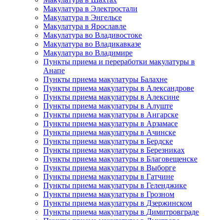
Макулатура в Электростали
Макулатура в Энгельсе
Макулатура в Ярославле
Макулатура во Владивостоке
Макулатура во Владикавказе
Макулатура во Владимире
Пункты приема и переработки макулатуры в
Анапе
Пункты приема макулатуры Балахне
Пункты приема макулатуры в Александрове
Пункты приема макулатуры в Алексине
Пункты приема макулатуры в Алуште
Пункты приема макулатуры в Ангарске
Пункты приема макулатуры в Арзамасе
Пункты приема макулатуры в Ачинске
Пункты приема макулатуры в Бердске
Пункты приема макулатуры в Березниках
Пункты приема макулатуры в Благовещенске
Пункты приема макулатуры в Выборге
Пункты приема макулатуры в Гатчине
Пункты приема макулатуры в Геленджике
Пункты приема макулатуры в Грозном
Пункты приема макулатуры в Дзержинском
Пункты приема макулатуры в Димитровграде