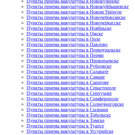
Пункты приема макулатуры в Новокузнецке
Пункты приема макулатуры в Новокуйбышевске
Пункты приема макулатуры в Новом Уренгое
Пункты приема макулатуры в Новочебоксарске
Пункты приема макулатуры в Новочеркасске
Пункты приема макулатуры в Ноябрьске
Пункты приема макулатуры в Омске
Пункты приема макулатуры в Орле
Пункты приема макулатуры в Павлово
Пункты приема макулатуры в Первоуральске
Пункты приема макулатуры в Перми
Пункты приема макулатуры в Прокопьевске
Пункты приема макулатуры в Рубцовске
Пункты приема макулатуры в Салавате
Пункты приема макулатуры в Самаре
Пункты приема макулатуры в Саратове
Пункты приема макулатуры в Севастополе
Пункты приема макулатуры в Серпухове
Пункты приема макулатуры в Симферополе
Пункты приема макулатуры в Солнечногорске
Пункты приема макулатуры в Сызрани
Пункты приема макулатуры в Тобольске
Пункты приема макулатуры в Томске
Пункты приема макулатуры в Туапсе
Пункты приема макулатуры в Уссурийске