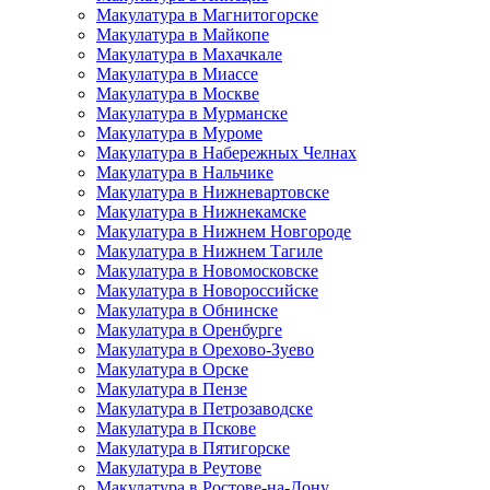
Макулатура в Магнитогорске
Макулатура в Майкопе
Макулатура в Махачкале
Макулатура в Миассе
Макулатура в Москве
Макулатура в Мурманске
Макулатура в Муроме
Макулатура в Набережных Челнах
Макулатура в Нальчике
Макулатура в Нижневартовске
Макулатура в Нижнекамске
Макулатура в Нижнем Новгороде
Макулатура в Нижнем Тагиле
Макулатура в Новомосковске
Макулатура в Новороссийске
Макулатура в Обнинске
Макулатура в Оренбурге
Макулатура в Орехово-Зуево
Макулатура в Орске
Макулатура в Пензе
Макулатура в Петрозаводске
Макулатура в Пскове
Макулатура в Пятигорске
Макулатура в Реутове
Макулатура в Ростове-на-Дону