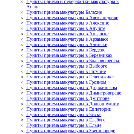
Пункты приема и переработки макулатуры в
Анапе
Пункты приема макулатуры Балахне
Пункты приема макулатуры в Александрове
Пункты приема макулатуры в Алексине
Пункты приема макулатуры в Алуште
Пункты приема макулатуры в Ангарске
Пункты приема макулатуры в Арзамасе
Пункты приема макулатуры в Ачинске
Пункты приема макулатуры в Бердске
Пункты приема макулатуры в Березниках
Пункты приема макулатуры в Благовещенске
Пункты приема макулатуры в Выборге
Пункты приема макулатуры в Гатчине
Пункты приема макулатуры в Геленджике
Пункты приема макулатуры в Грозном
Пункты приема макулатуры в Дзержинском
Пункты приема макулатуры в Димитровграде
Пункты приема макулатуры в Дмитрове
Пункты приема макулатуры в Долгопрудном
Пункты приема макулатуры в Евпатории
Пункты приема макулатуры в Ейске
Пункты приема макулатуры в Елабуге
Пункты приема макулатуры в Ельце
Пункты приема макулатуры в Звенигороде