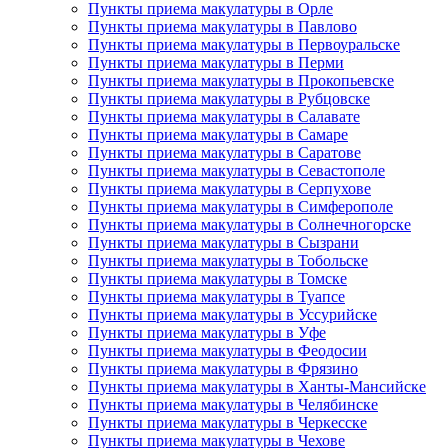
Пункты приема макулатуры в Орле
Пункты приема макулатуры в Павлово
Пункты приема макулатуры в Первоуральске
Пункты приема макулатуры в Перми
Пункты приема макулатуры в Прокопьевске
Пункты приема макулатуры в Рубцовске
Пункты приема макулатуры в Салавате
Пункты приема макулатуры в Самаре
Пункты приема макулатуры в Саратове
Пункты приема макулатуры в Севастополе
Пункты приема макулатуры в Серпухове
Пункты приема макулатуры в Симферополе
Пункты приема макулатуры в Солнечногорске
Пункты приема макулатуры в Сызрани
Пункты приема макулатуры в Тобольске
Пункты приема макулатуры в Томске
Пункты приема макулатуры в Туапсе
Пункты приема макулатуры в Уссурийске
Пункты приема макулатуры в Уфе
Пункты приема макулатуры в Феодосии
Пункты приема макулатуры в Фрязино
Пункты приема макулатуры в Ханты-Мансийске
Пункты приема макулатуры в Челябинске
Пункты приема макулатуры в Черкесске
Пункты приема макулатуры в Чехове