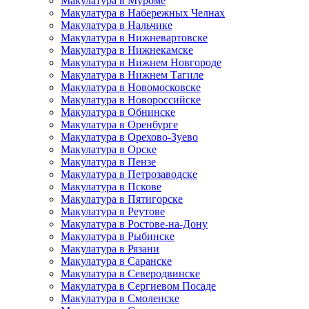
Макулатура в Муроме
Макулатура в Набережных Челнах
Макулатура в Нальчике
Макулатура в Нижневартовске
Макулатура в Нижнекамске
Макулатура в Нижнем Новгороде
Макулатура в Нижнем Тагиле
Макулатура в Новомосковске
Макулатура в Новороссийске
Макулатура в Обнинске
Макулатура в Оренбурге
Макулатура в Орехово-Зуево
Макулатура в Орске
Макулатура в Пензе
Макулатура в Петрозаводске
Макулатура в Пскове
Макулатура в Пятигорске
Макулатура в Реутове
Макулатура в Ростове-на-Дону
Макулатура в Рыбинске
Макулатура в Рязани
Макулатура в Саранске
Макулатура в Северодвинске
Макулатура в Сергиевом Посаде
Макулатура в Смоленске