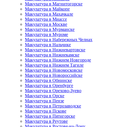
Макулатура в Магнитогорске
Макулатура в Майкопе
Макулатура в Махачкале
Макулатура в Миассе
Макулатура в Москве
Макулатура в Мурманске
Макулатура в Муроме
Макулатура в Набережных Челнах
Макулатура в Нальчике
Макулатура в Нижневартовске
Макулатура в Нижнекамске
Макулатура в Нижнем Новгороде
Макулатура в Нижнем Тагиле
Макулатура в Новомосковске
Макулатура в Новороссийске
Макулатура в Обнинске
Макулатура в Оренбурге
Макулатура в Орехово-Зуево
Макулатура в Орске
Макулатура в Пензе
Макулатура в Петрозаводске
Макулатура в Пскове
Макулатура в Пятигорске
Макулатура в Реутове
Макулатура в Ростове-на-Дону