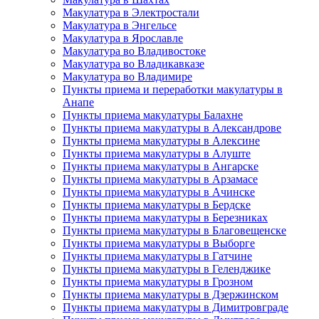
Макулатура в Электростали
Макулатура в Энгельсе
Макулатура в Ярославле
Макулатура во Владивостоке
Макулатура во Владикавказе
Макулатура во Владимире
Пункты приема и переработки макулатуры в
Анапе
Пункты приема макулатуры Балахне
Пункты приема макулатуры в Александрове
Пункты приема макулатуры в Алексине
Пункты приема макулатуры в Алуште
Пункты приема макулатуры в Ангарске
Пункты приема макулатуры в Арзамасе
Пункты приема макулатуры в Ачинске
Пункты приема макулатуры в Бердске
Пункты приема макулатуры в Березниках
Пункты приема макулатуры в Благовещенске
Пункты приема макулатуры в Выборге
Пункты приема макулатуры в Гатчине
Пункты приема макулатуры в Геленджике
Пункты приема макулатуры в Грозном
Пункты приема макулатуры в Дзержинском
Пункты приема макулатуры в Димитровграде