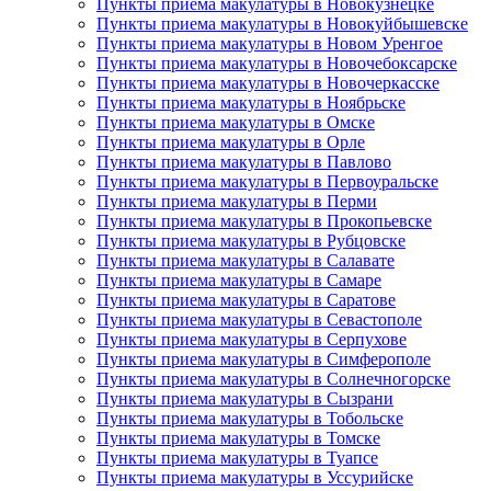
Пункты приема макулатуры в Новокузнецке
Пункты приема макулатуры в Новокуйбышевске
Пункты приема макулатуры в Новом Уренгое
Пункты приема макулатуры в Новочебоксарске
Пункты приема макулатуры в Новочеркасске
Пункты приема макулатуры в Ноябрьске
Пункты приема макулатуры в Омске
Пункты приема макулатуры в Орле
Пункты приема макулатуры в Павлово
Пункты приема макулатуры в Первоуральске
Пункты приема макулатуры в Перми
Пункты приема макулатуры в Прокопьевске
Пункты приема макулатуры в Рубцовске
Пункты приема макулатуры в Салавате
Пункты приема макулатуры в Самаре
Пункты приема макулатуры в Саратове
Пункты приема макулатуры в Севастополе
Пункты приема макулатуры в Серпухове
Пункты приема макулатуры в Симферополе
Пункты приема макулатуры в Солнечногорске
Пункты приема макулатуры в Сызрани
Пункты приема макулатуры в Тобольске
Пункты приема макулатуры в Томске
Пункты приема макулатуры в Туапсе
Пункты приема макулатуры в Уссурийске