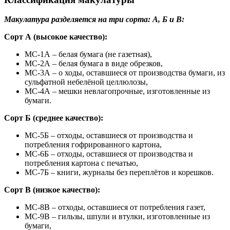
Макулатура разделяется на три сорта: А, Б и В:
Сорт А (высокое качество):
МС-1А – белая бумага (не газетная),
МС-2А – белая бумага в виде обрезков,
МС-3А – о ходы, оставшиеся от производства бумаги, из
сульфатной небелёной целлюлозы,
МС-4А – мешки невлагопрочные, изготовленные из
бумаги.
Сорт Б (среднее качество):
МС-5Б – отходы, оставшиеся от производства и
потребления гофрированного картона,
МС-6Б – отходы, оставшиеся от производства и
потребления картона с печатью,
МС-7Б – книги, журналы без переплётов и корешков.
Сорт В (низкое качество):
МС-8В – отходы, оставшиеся от потребления газет,
МС-9В – гильзы, шпули и втулки, изготовленные из
бумаги,