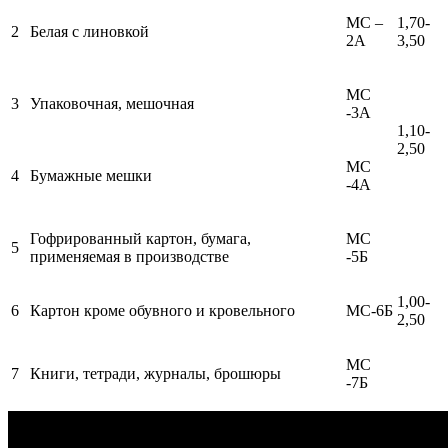
МС –
1,70-
2
Белая с линовкой
2А
3,50
МС
3
Упаковочная, мешочная
-3А
1,10-
2,50
МС
4
Бумажные мешки
-4А
Гофрированный картон, бумага,
МС
5
применяемая в производстве
-5Б
1,00-
6
Картон кроме обувного и кровельного
МС-6Б
2,50
МС
7
Книги, тетради, журналы, брошюры
-7Б