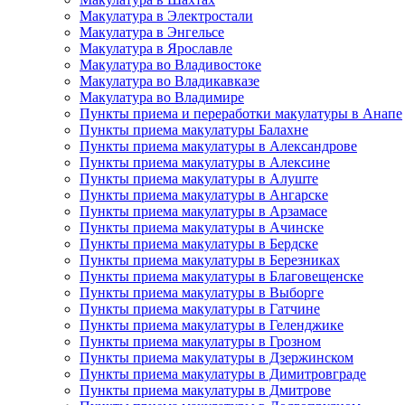
Макулатура в Электростали
Макулатура в Энгельсе
Макулатура в Ярославле
Макулатура во Владивостоке
Макулатура во Владикавказе
Макулатура во Владимире
Пункты приема и переработки макулатуры в Анапе
Пункты приема макулатуры Балахне
Пункты приема макулатуры в Александрове
Пункты приема макулатуры в Алексине
Пункты приема макулатуры в Алуште
Пункты приема макулатуры в Ангарске
Пункты приема макулатуры в Арзамасе
Пункты приема макулатуры в Ачинске
Пункты приема макулатуры в Бердске
Пункты приема макулатуры в Березниках
Пункты приема макулатуры в Благовещенске
Пункты приема макулатуры в Выборге
Пункты приема макулатуры в Гатчине
Пункты приема макулатуры в Геленджике
Пункты приема макулатуры в Грозном
Пункты приема макулатуры в Дзержинском
Пункты приема макулатуры в Димитровграде
Пункты приема макулатуры в Дмитрове