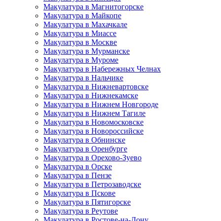
Макулатура в Магнитогорске
Макулатура в Майкопе
Макулатура в Махачкале
Макулатура в Миассе
Макулатура в Москве
Макулатура в Мурманске
Макулатура в Муроме
Макулатура в Набережных Челнах
Макулатура в Нальчике
Макулатура в Нижневартовске
Макулатура в Нижнекамске
Макулатура в Нижнем Новгороде
Макулатура в Нижнем Тагиле
Макулатура в Новомосковске
Макулатура в Новороссийске
Макулатура в Обнинске
Макулатура в Оренбурге
Макулатура в Орехово-Зуево
Макулатура в Орске
Макулатура в Пензе
Макулатура в Петрозаводске
Макулатура в Пскове
Макулатура в Пятигорске
Макулатура в Реутове
Макулатура в Ростове-на-Дону