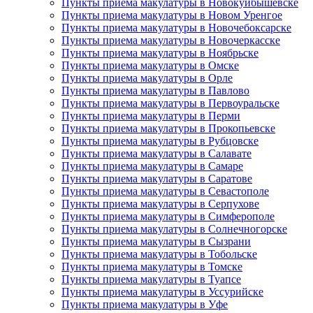
Пункты приема макулатуры в Новокуйбышевске
Пункты приема макулатуры в Новом Уренгое
Пункты приема макулатуры в Новочебоксарске
Пункты приема макулатуры в Новочеркасске
Пункты приема макулатуры в Ноябрьске
Пункты приема макулатуры в Омске
Пункты приема макулатуры в Орле
Пункты приема макулатуры в Павлово
Пункты приема макулатуры в Первоуральске
Пункты приема макулатуры в Перми
Пункты приема макулатуры в Прокопьевске
Пункты приема макулатуры в Рубцовске
Пункты приема макулатуры в Салавате
Пункты приема макулатуры в Самаре
Пункты приема макулатуры в Саратове
Пункты приема макулатуры в Севастополе
Пункты приема макулатуры в Серпухове
Пункты приема макулатуры в Симферополе
Пункты приема макулатуры в Солнечногорске
Пункты приема макулатуры в Сызрани
Пункты приема макулатуры в Тобольске
Пункты приема макулатуры в Томске
Пункты приема макулатуры в Туапсе
Пункты приема макулатуры в Уссурийске
Пункты приема макулатуры в Уфе