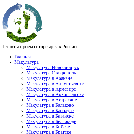
Пункты приема вторсырья в России
Главная
Макулатура
Макулатура Новосибирск
Макулатура Ставрополь
Макулатура в Абакане
Макулатура в Альметьевске
Макулатура в Армавире
Макулатура в Архангельске
Макулатура в Астрахане
Макулатура в Балаково
Макулатура в Барнауле
Макулатура в Батайске
Макулатура в Белгороде
Макулатура в Бийске
Макулатура в Братске