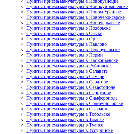
Пункты приема макулатуры в Новокузнецке
Пункты приема макулатуры в Новокуйбышевске
Пункты приема макулатуры в Новом Уренгое
Пункты приема макулатуры в Новочебоксарске
Пункты приема макулатуры в Новочеркасске
Пункты приема макулатуры в Ноябрьске
Пункты приема макулатуры в Омске
Пункты приема макулатуры в Орле
Пункты приема макулатуры в Павлово
Пункты приема макулатуры в Первоуральске
Пункты приема макулатуры в Перми
Пункты приема макулатуры в Прокопьевске
Пункты приема макулатуры в Рубцовске
Пункты приема макулатуры в Салавате
Пункты приема макулатуры в Самаре
Пункты приема макулатуры в Саратове
Пункты приема макулатуры в Севастополе
Пункты приема макулатуры в Серпухове
Пункты приема макулатуры в Симферополе
Пункты приема макулатуры в Солнечногорске
Пункты приема макулатуры в Сызрани
Пункты приема макулатуры в Тобольске
Пункты приема макулатуры в Томске
Пункты приема макулатуры в Туапсе
Пункты приема макулатуры в Уссурийске