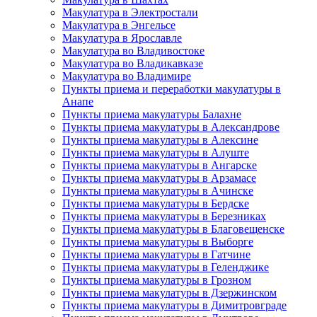
Макулатура в Электростали
Макулатура в Энгельсе
Макулатура в Ярославле
Макулатура во Владивостоке
Макулатура во Владикавказе
Макулатура во Владимире
Пункты приема и переработки макулатуры в
Анапе
Пункты приема макулатуры Балахне
Пункты приема макулатуры в Александрове
Пункты приема макулатуры в Алексине
Пункты приема макулатуры в Алуште
Пункты приема макулатуры в Ангарске
Пункты приема макулатуры в Арзамасе
Пункты приема макулатуры в Ачинске
Пункты приема макулатуры в Бердске
Пункты приема макулатуры в Березниках
Пункты приема макулатуры в Благовещенске
Пункты приема макулатуры в Выборге
Пункты приема макулатуры в Гатчине
Пункты приема макулатуры в Геленджике
Пункты приема макулатуры в Грозном
Пункты приема макулатуры в Дзержинском
Пункты приема макулатуры в Димитровграде