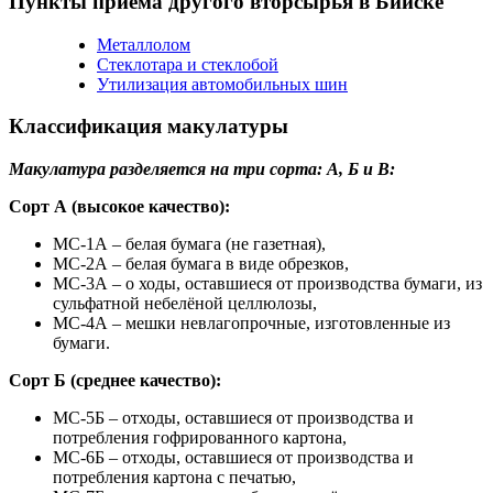
Пункты приема другого вторсырья в Бийске
Металлолом
Стеклотара и стеклобой
Утилизация автомобильных шин
Классификация макулатуры
Макулатура разделяется на три сорта: А, Б и В:
Сорт А (высокое качество):
МС-1А – белая бумага (не газетная),
МС-2А – белая бумага в виде обрезков,
МС-3А – о ходы, оставшиеся от производства бумаги, из
сульфатной небелёной целлюлозы,
МС-4А – мешки невлагопрочные, изготовленные из
бумаги.
Сорт Б (среднее качество):
МС-5Б – отходы, оставшиеся от производства и
потребления гофрированного картона,
МС-6Б – отходы, оставшиеся от производства и
потребления картона с печатью,