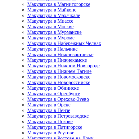
Макулатура в Магнитогорске
Макулатура в Майкопе
Макулатура в Махачкале
Макулатура в Миассе
Макулатура в Москве
Макулатура в Мурманске
Макулатура в Муроме
Макулатура в Набережных Челнах
Макулатура в Нальчике
Макулатура в Нижневартовске
Макулатура в Нижнекамске
Макулатура в Нижнем Новгороде
Макулатура в Нижнем Тагиле
Макулатура в Новомосковске
Макулатура в Новороссийске
Макулатура в Обнинске
Макулатура в Оренбурге
Макулатура в Орехово-Зуево
Макулатура в Орске
Макулатура в Пензе
Макулатура в Петрозаводске
Макулатура в Пскове
Макулатура в Пятигорске
Макулатура в Реутове
Макулатура в Ростове-на-Дону