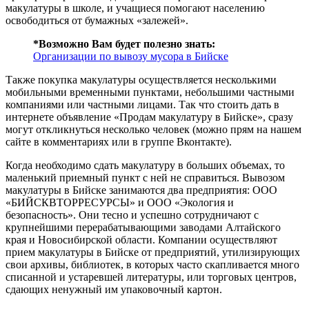
макулатуры в школе, и учащиеся помогают населению
освободиться от бумажных «залежей».
*Возможно Вам будет полезно знать:
Организации по вывозу мусора в Бийске
Также покупка макулатуры осуществляется несколькими
мобильными временными пунктами, небольшими частными
компаниями или частными лицами. Так что стоить дать в
интернете объявление «Продам макулатуру в Бийске», сразу
могут откликнуться несколько человек (можно прям на нашем
сайте в комментариях или в группе Вконтакте).
Когда необходимо сдать макулатуру в больших объемах, то
маленький приемный пункт с ней не справиться. Вывозом
макулатуры в Бийске занимаются два предприятия: ООО
«БИЙСКВТОРРЕСУРСЫ» и ООО «Экология и
безопасность». Они тесно и успешно сотрудничают с
крупнейшими перерабатывающими заводами Алтайского
края и Новосибирской области. Компании осуществляют
прием макулатуры в Бийске от предприятий, утилизирующих
свои архивы, библиотек, в которых часто скапливается много
списанной и устаревшей литературы, или торговых центров,
сдающих ненужный им упаковочный картон.