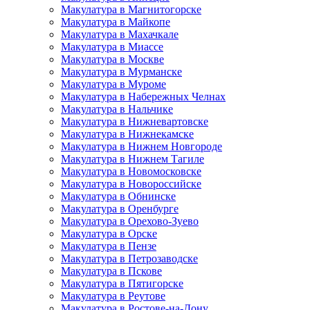
Макулатура в Магнитогорске
Макулатура в Майкопе
Макулатура в Махачкале
Макулатура в Миассе
Макулатура в Москве
Макулатура в Мурманске
Макулатура в Муроме
Макулатура в Набережных Челнах
Макулатура в Нальчике
Макулатура в Нижневартовске
Макулатура в Нижнекамске
Макулатура в Нижнем Новгороде
Макулатура в Нижнем Тагиле
Макулатура в Новомосковске
Макулатура в Новороссийске
Макулатура в Обнинске
Макулатура в Оренбурге
Макулатура в Орехово-Зуево
Макулатура в Орске
Макулатура в Пензе
Макулатура в Петрозаводске
Макулатура в Пскове
Макулатура в Пятигорске
Макулатура в Реутове
Макулатура в Ростове-на-Дону