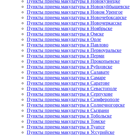
Пункты приема макулатуры в Новокузнецке
Пункты приема макулатуры в Новокуйбышевске
Пункты приема макулатуры в Новом Уренгое
Пункты приема макулатуры в Новочебоксарске
Пункты приема макулатуры в Новочеркасске
Пункты приема макулатуры в Ноябрьске
Пункты приема макулатуры в Омске
Пункты приема макулатуры в Орле
Пункты приема макулатуры в Павлово
Пункты приема макулатуры в Первоуральске
Пункты приема макулатуры в Перми
Пункты приема макулатуры в Прокопьевске
Пункты приема макулатуры в Рубцовске
Пункты приема макулатуры в Салавате
Пункты приема макулатуры в Самаре
Пункты приема макулатуры в Саратове
Пункты приема макулатуры в Севастополе
Пункты приема макулатуры в Серпухове
Пункты приема макулатуры в Симферополе
Пункты приема макулатуры в Солнечногорске
Пункты приема макулатуры в Сызрани
Пункты приема макулатуры в Тобольске
Пункты приема макулатуры в Томске
Пункты приема макулатуры в Туапсе
Пункты приема макулатуры в Уссурийске