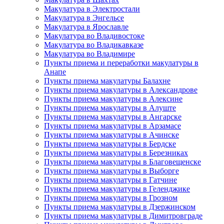
Макулатура в Электростали
Макулатура в Энгельсе
Макулатура в Ярославле
Макулатура во Владивостоке
Макулатура во Владикавказе
Макулатура во Владимире
Пункты приема и переработки макулатуры в
Анапе
Пункты приема макулатуры Балахне
Пункты приема макулатуры в Александрове
Пункты приема макулатуры в Алексине
Пункты приема макулатуры в Алуште
Пункты приема макулатуры в Ангарске
Пункты приема макулатуры в Арзамасе
Пункты приема макулатуры в Ачинске
Пункты приема макулатуры в Бердске
Пункты приема макулатуры в Березниках
Пункты приема макулатуры в Благовещенске
Пункты приема макулатуры в Выборге
Пункты приема макулатуры в Гатчине
Пункты приема макулатуры в Геленджике
Пункты приема макулатуры в Грозном
Пункты приема макулатуры в Дзержинском
Пункты приема макулатуры в Димитровграде