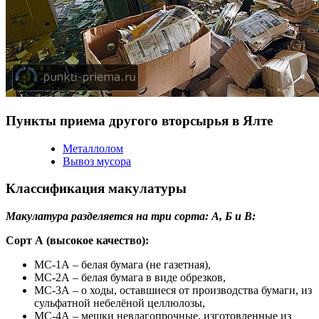
Пункты приема другого вторсырья в Ялте
Металлолом
Вывоз мусора
Классификация макулатуры
Макулатура разделяется на три сорта: А, Б и В:
Сорт А (высокое качество):
МС-1А – белая бумага (не газетная),
МС-2А – белая бумага в виде обрезков,
МС-3А – о ходы, оставшиеся от производства бумаги, из
сульфатной небелёной целлюлозы,
МС-4А – мешки невлагопрочные, изготовленные из