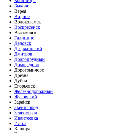
Бронницы
Быково
Верея
Видное
Волоколамск
Воскресенск
Высоковск
Галицино
Дедовск
Дзержинский
Дмитров
Долгопрудный
Домодедово
Дорогомилово
Дрезна
Дубна
Егорьевск
Железнодорожный
Жуковский
Зарайск
Звенигород
Зеленоград
Ивантеевка
Истра
Кашира