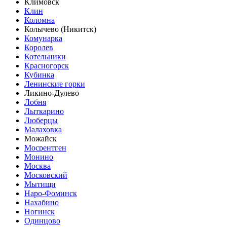
Климовск
Клин
Коломна
Колычево (Никитск)
Комунарка
Королев
Котельники
Красногорск
Кубинка
Ленинские горки
Ликино-Дулево
Лобня
Лыткарино
Люберцы
Малаховка
Можайск
Мосрентген
Монино
Москва
Московский
Мытищи
Наро-Фоминск
Нахабино
Ногинск
Одинцово