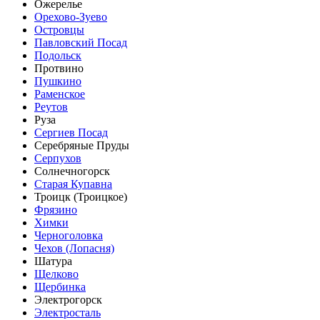
Ожерелье
Орехово-Зуево
Островцы
Павловский Посад
Подольск
Протвино
Пушкино
Раменское
Реутов
Руза
Сергиев Посад
Серебряные Пруды
Серпухов
Солнечногорск
Старая Купавна
Троицк (Троицкое)
Фрязино
Химки
Черноголовка
Чехов (Лопасня)
Шатура
Щелково
Щербинка
Электрогорск
Электросталь