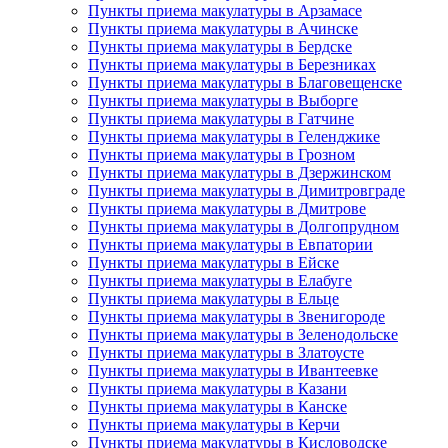
Пункты приема макулатуры в Арзамасе
Пункты приема макулатуры в Ачинске
Пункты приема макулатуры в Бердске
Пункты приема макулатуры в Березниках
Пункты приема макулатуры в Благовещенске
Пункты приема макулатуры в Выборге
Пункты приема макулатуры в Гатчине
Пункты приема макулатуры в Геленджике
Пункты приема макулатуры в Грозном
Пункты приема макулатуры в Дзержинском
Пункты приема макулатуры в Димитровграде
Пункты приема макулатуры в Дмитрове
Пункты приема макулатуры в Долгопрудном
Пункты приема макулатуры в Евпатории
Пункты приема макулатуры в Ейске
Пункты приема макулатуры в Елабуге
Пункты приема макулатуры в Ельце
Пункты приема макулатуры в Звенигороде
Пункты приема макулатуры в Зеленодольске
Пункты приема макулатуры в Златоусте
Пункты приема макулатуры в Ивантеевке
Пункты приема макулатуры в Казани
Пункты приема макулатуры в Канске
Пункты приема макулатуры в Керчи
Пункты приема макулатуры в Кисловодске