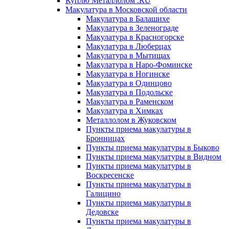
Куплю Металлолом .RU
Макулатура в Московской области
Макулатура в Балашихе
Макулатура в Зеленограде
Макулатура в Красногорске
Макулатура в Люберцах
Макулатура в Мытищах
Макулатура в Наро-Фоминске
Макулатура в Ногинске
Макулатура в Одинцово
Макулатура в Подольске
Макулатура в Раменском
Макулатура в Химках
Металлолом в Жуковском
Пункты приема макулатуры в
Бронницах
Пункты приема макулатуры в Быково
Пункты приема макулатуры в Видном
Пункты приема макулатуры в
Воскресенске
Пункты приема макулатуры в
Галицино
Пункты приема макулатуры в
Дедовске
Пункты приема макулатуры в