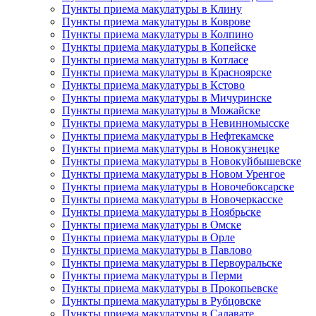
Пункты приема макулатуры в Клину
Пункты приема макулатуры в Коврове
Пункты приема макулатуры в Колпино
Пункты приема макулатуры в Копейске
Пункты приема макулатуры в Котласе
Пункты приема макулатуры в Красноярске
Пункты приема макулатуры в Кстово
Пункты приема макулатуры в Мичуринске
Пункты приема макулатуры в Можайске
Пункты приема макулатуры в Невинномысске
Пункты приема макулатуры в Нефтекамске
Пункты приема макулатуры в Новокузнецке
Пункты приема макулатуры в Новокуйбышевске
Пункты приема макулатуры в Новом Уренгое
Пункты приема макулатуры в Новочебоксарске
Пункты приема макулатуры в Новочеркасске
Пункты приема макулатуры в Ноябрьске
Пункты приема макулатуры в Омске
Пункты приема макулатуры в Орле
Пункты приема макулатуры в Павлово
Пункты приема макулатуры в Первоуральске
Пункты приема макулатуры в Перми
Пункты приема макулатуры в Прокопьевске
Пункты приема макулатуры в Рубцовске
Пункты приема макулатуры в Салавате