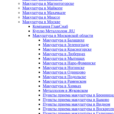
Макулатура в Магнитогорске
Макулатура в Майкопе
Макулатура в Махачкале
Макулатура в Миассе
Макулатура в Москве
Компания ГлавСнаб
Куплю Металлолом .RU
Макулатура в Московской области
Макулатура в Балашихе
Макулатура в Зеленограде
Макулатура в Красногорске
Макулатура в Люберцах
Макулатура в Мытищах
Макулатура в Наро-Фоминске
Макулатура в Ногинске
Макулатура в Одинцово
Макулатура в Подольске
Макулатура в Раменском
Макулатура в Химках
Металлолом в Жуковском
Пункты приема макулатуры в Бронница
Пункты приема макулатуры в Быково
Пункты приема макулатуры в Видном
Пункты приема макулатуры в Воскресе
Пункты приема макулатуры в Галицино