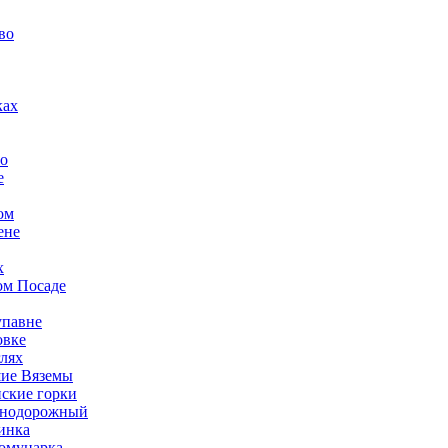
во
ках
о
е
ом
ене
х
ом Посаде
упавне
овке
лях
шие Вяземы
ские горки
знодорожный
инка
Комунарка