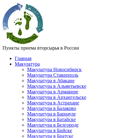
Пункты приема вторсырья в России
Главная
Макулатура
Макулатура Новосибирск
Макулатура Ставрополь
Макулатура в Абакане
Макулатура в Альметьевске
Макулатура в Армавире
Макулатура в Архангельске
Макулатура в Астрахане
Макулатура в Балаково
Макулатура в Барнауле
Макулатура в Батайске
Макулатура в Белгороде
Макулатура в Бийске
Макулатура в Братске