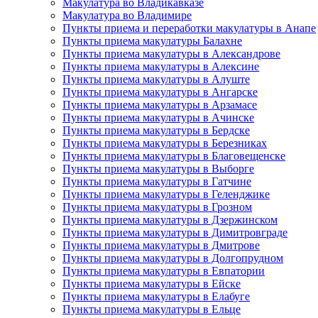
Макулатура во Владикавказе
Макулатура во Владимире
Пункты приема и переработки макулатуры в Анапе
Пункты приема макулатуры Балахне
Пункты приема макулатуры в Александрове
Пункты приема макулатуры в Алексине
Пункты приема макулатуры в Алуште
Пункты приема макулатуры в Ангарске
Пункты приема макулатуры в Арзамасе
Пункты приема макулатуры в Ачинске
Пункты приема макулатуры в Бердске
Пункты приема макулатуры в Березниках
Пункты приема макулатуры в Благовещенске
Пункты приема макулатуры в Выборге
Пункты приема макулатуры в Гатчине
Пункты приема макулатуры в Геленджике
Пункты приема макулатуры в Грозном
Пункты приема макулатуры в Дзержинском
Пункты приема макулатуры в Димитровграде
Пункты приема макулатуры в Дмитрове
Пункты приема макулатуры в Долгопрудном
Пункты приема макулатуры в Евпатории
Пункты приема макулатуры в Ейске
Пункты приема макулатуры в Елабуге
Пункты приема макулатуры в Ельце