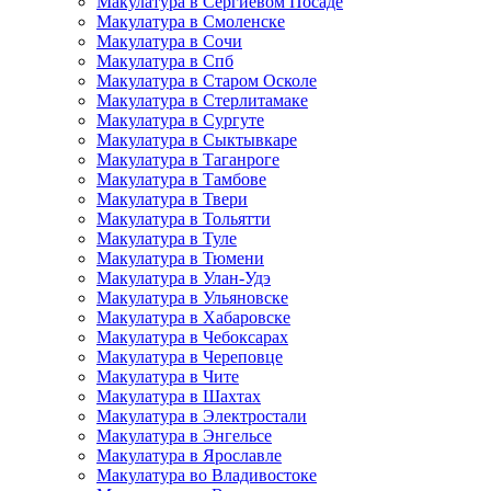
Макулатура в Сергиевом Посаде
Макулатура в Смоленске
Макулатура в Сочи
Макулатура в Спб
Макулатура в Старом Осколе
Макулатура в Стерлитамаке
Макулатура в Сургуте
Макулатура в Сыктывкаре
Макулатура в Таганроге
Макулатура в Тамбове
Макулатура в Твери
Макулатура в Тольятти
Макулатура в Туле
Макулатура в Тюмени
Макулатура в Улан-Удэ
Макулатура в Ульяновске
Макулатура в Хабаровске
Макулатура в Чебоксарах
Макулатура в Череповце
Макулатура в Чите
Макулатура в Шахтах
Макулатура в Электростали
Макулатура в Энгельсе
Макулатура в Ярославле
Макулатура во Владивостоке