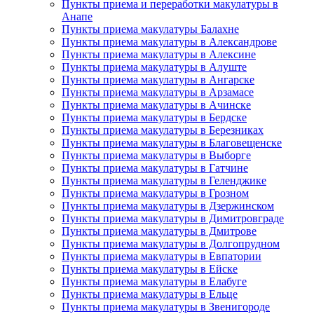
Пункты приема и переработки макулатуры в
Анапе
Пункты приема макулатуры Балахне
Пункты приема макулатуры в Александрове
Пункты приема макулатуры в Алексине
Пункты приема макулатуры в Алуште
Пункты приема макулатуры в Ангарске
Пункты приема макулатуры в Арзамасе
Пункты приема макулатуры в Ачинске
Пункты приема макулатуры в Бердске
Пункты приема макулатуры в Березниках
Пункты приема макулатуры в Благовещенске
Пункты приема макулатуры в Выборге
Пункты приема макулатуры в Гатчине
Пункты приема макулатуры в Геленджике
Пункты приема макулатуры в Грозном
Пункты приема макулатуры в Дзержинском
Пункты приема макулатуры в Димитровграде
Пункты приема макулатуры в Дмитрове
Пункты приема макулатуры в Долгопрудном
Пункты приема макулатуры в Евпатории
Пункты приема макулатуры в Ейске
Пункты приема макулатуры в Елабуге
Пункты приема макулатуры в Ельце
Пункты приема макулатуры в Звенигороде