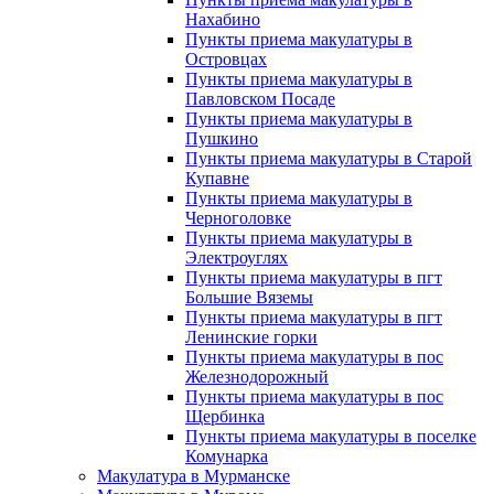
Нахабино
Пункты приема макулатуры в
Островцах
Пункты приема макулатуры в
Павловском Посаде
Пункты приема макулатуры в
Пушкино
Пункты приема макулатуры в Старой
Купавне
Пункты приема макулатуры в
Черноголовке
Пункты приема макулатуры в
Электроуглях
Пункты приема макулатуры в пгт
Большие Вяземы
Пункты приема макулатуры в пгт
Ленинские горки
Пункты приема макулатуры в пос
Железнодорожный
Пункты приема макулатуры в пос
Щербинка
Пункты приема макулатуры в поселке
Комунарка
Макулатура в Мурманске