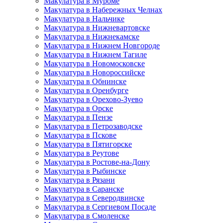
Макулатура в Муроме
Макулатура в Набережных Челнах
Макулатура в Нальчике
Макулатура в Нижневартовске
Макулатура в Нижнекамске
Макулатура в Нижнем Новгороде
Макулатура в Нижнем Тагиле
Макулатура в Новомосковске
Макулатура в Новороссийске
Макулатура в Обнинске
Макулатура в Оренбурге
Макулатура в Орехово-Зуево
Макулатура в Орске
Макулатура в Пензе
Макулатура в Петрозаводске
Макулатура в Пскове
Макулатура в Пятигорске
Макулатура в Реутове
Макулатура в Ростове-на-Дону
Макулатура в Рыбинске
Макулатура в Рязани
Макулатура в Саранске
Макулатура в Северодвинске
Макулатура в Сергиевом Посаде
Макулатура в Смоленске