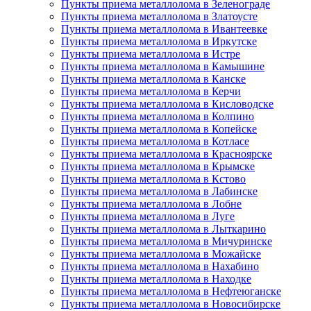
Пункты приема металлолома в Зеленограде
Пункты приема металлолома в Златоусте
Пункты приема металлолома в Ивантеевке
Пункты приема металлолома в Иркутске
Пункты приема металлолома в Истре
Пункты приема металлолома в Камышине
Пункты приема металлолома в Канске
Пункты приема металлолома в Керчи
Пункты приема металлолома в Кисловодске
Пункты приема металлолома в Колпино
Пункты приема металлолома в Копейске
Пункты приема металлолома в Котласе
Пункты приема металлолома в Красноярске
Пункты приема металлолома в Крымске
Пункты приема металлолома в Кстово
Пункты приема металлолома в Лабинске
Пункты приема металлолома в Лобне
Пункты приема металлолома в Луге
Пункты приема металлолома в Лыткарино
Пункты приема металлолома в Мичуринске
Пункты приема металлолома в Можайске
Пункты приема металлолома в Нахабино
Пункты приема металлолома в Находке
Пункты приема металлолома в Нефтеюганске
Пункты приема металлолома в Новосибирске