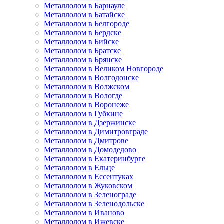
Металлолом в Барнауле
Металлолом в Батайске
Металлолом в Белгороде
Металлолом в Бердске
Металлолом в Бийске
Металлолом в Братске
Металлолом в Брянске
Металлолом в Великом Новгороде
Металлолом в Волгодонске
Металлолом в Волжском
Металлолом в Вологде
Металлолом в Воронеже
Металлолом в Губкине
Металлолом в Дзержинске
Металлолом в Димитровграде
Металлолом в Дмитрове
Металлолом в Домодедово
Металлолом в Екатеринбурге
Металлолом в Ельце
Металлолом в Ессентуках
Металлолом в Жуковском
Металлолом в Зеленограде
Металлолом в Зеленодольске
Металлолом в Иваново
Металлолом в Ижевске