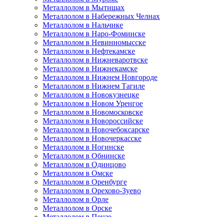
Металлолом в Мытищах
Металлолом в Набережных Челнах
Металлолом в Нальчике
Металлолом в Наро-Фоминске
Металлолом в Невинномысске
Металлолом в Нефтекамске
Металлолом в Нижневаротвске
Металлолом в Нижнекамске
Металлолом в Нижнем Новгороде
Металлолом в Нижнем Тагиле
Металлолом в Новокузнецке
Металлолом в Новом Уренгое
Металлолом в Новомосковске
Металлолом в Новороссийске
Металлолом в Новочебоксарске
Металлолом в Новочеркасске
Металлолом в Ногинске
Металлолом в Обнинске
Металлолом в Одинцово
Металлолом в Омске
Металлолом в Оренбурге
Металлолом в Орехово-Зуево
Металлолом в Орле
Металлолом в Орске
Металлолом в Пензе