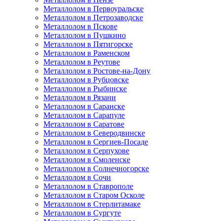
Металлолом в Первоуральске
Металлолом в Петрозаводске
Металлолом в Пскове
Металлолом в Пушкино
Металлолом в Пятигорске
Металлолом в Раменском
Металлолом в Реутове
Металлолом в Ростове-на-Дону
Металлолом в Рубцовске
Металлолом в Рыбинске
Металлолом в Рязани
Металлолом в Саранске
Металлолом в Сарапуле
Металлолом в Саратове
Металлолом в Северодвинске
Металлолом в Сергиев-Посаде
Металлолом в Серпухове
Металлолом в Смоленске
Металлолом в Солнечногорске
Металлолом в Сочи
Металлолом в Ставрополе
Металлолом в Старом Осколе
Металлолом в Стерлитамаке
Металлолом в Сургуте