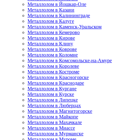
Металлолом в Йошкар-Оле
Металлолом в Казани
Металлолом в Калининграде
Металлолом в Калуге
Металлолом в Каменск-Уральском
Металлолом в Кемерово
Металлолом в Кирове
Металлолом в Клину
Металлолом в Коврове
Металлолом в Коломне
Металлолом в Комсомольске-на-Амуре
Металлолом в Королеве
Металлолом в Костроме
Металлолом в Красногорске
Металлолом в Краснодаре
Металлолом в Кургане
Металлолом в Курске
Металлолом в Липецке
Металлолом в Люберцах
Металлолом в Магнитогорске
Металлолом в Майкопе
Металлолом в Махачкале
Металлолом в Миассе
Металлолом в Мурманске
Металлолом в Муроме