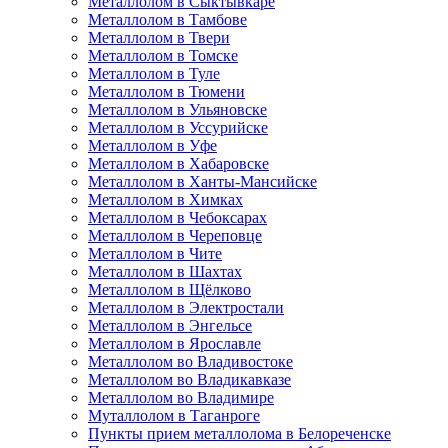
Металлолом в Сыктывкаре
Металлолом в Тамбове
Металлолом в Твери
Металлолом в Томске
Металлолом в Туле
Металлолом в Тюмени
Металлолом в Ульяновске
Металлолом в Уссурийске
Металлолом в Уфе
Металлолом в Хабаровске
Металлолом в Ханты-Мансийске
Металлолом в Химках
Металлолом в Чебоксарах
Металлолом в Череповце
Металлолом в Чите
Металлолом в Шахтах
Металлолом в Щёлково
Металлолом в Электростали
Металлолом в Энгельсе
Металлолом в Ярославле
Металлолом во Владивостоке
Металлолом во Владикавказе
Металлолом во Владимире
Муталлолом в Таганроге
Пункты прием металлолома в Белореченске