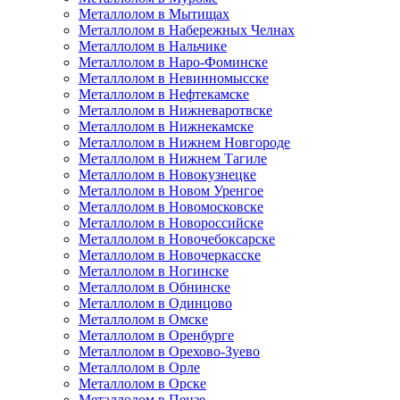
Металлолом в Мытищах
Металлолом в Набережных Челнах
Металлолом в Нальчике
Металлолом в Наро-Фоминске
Металлолом в Невинномысске
Металлолом в Нефтекамске
Металлолом в Нижневаротвске
Металлолом в Нижнекамске
Металлолом в Нижнем Новгороде
Металлолом в Нижнем Тагиле
Металлолом в Новокузнецке
Металлолом в Новом Уренгое
Металлолом в Новомосковске
Металлолом в Новороссийске
Металлолом в Новочебоксарске
Металлолом в Новочеркасске
Металлолом в Ногинске
Металлолом в Обнинске
Металлолом в Одинцово
Металлолом в Омске
Металлолом в Оренбурге
Металлолом в Орехово-Зуево
Металлолом в Орле
Металлолом в Орске
Металлолом в Пензе