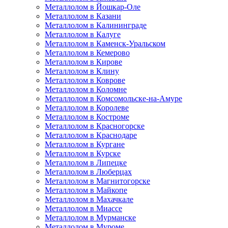
Металлолом в Йошкар-Оле
Металлолом в Казани
Металлолом в Калининграде
Металлолом в Калуге
Металлолом в Каменск-Уральском
Металлолом в Кемерово
Металлолом в Кирове
Металлолом в Клину
Металлолом в Коврове
Металлолом в Коломне
Металлолом в Комсомольске-на-Амуре
Металлолом в Королеве
Металлолом в Костроме
Металлолом в Красногорске
Металлолом в Краснодаре
Металлолом в Кургане
Металлолом в Курске
Металлолом в Липецке
Металлолом в Люберцах
Металлолом в Магнитогорске
Металлолом в Майкопе
Металлолом в Махачкале
Металлолом в Миассе
Металлолом в Мурманске
Металлолом в Муроме