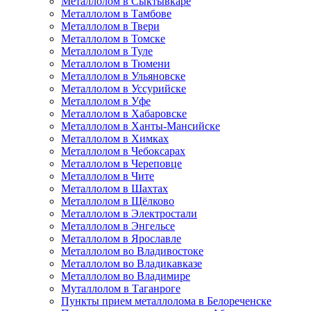
Металлолом в Сыктывкаре
Металлолом в Тамбове
Металлолом в Твери
Металлолом в Томске
Металлолом в Туле
Металлолом в Тюмени
Металлолом в Ульяновске
Металлолом в Уссурийске
Металлолом в Уфе
Металлолом в Хабаровске
Металлолом в Ханты-Мансийске
Металлолом в Химках
Металлолом в Чебоксарах
Металлолом в Череповце
Металлолом в Чите
Металлолом в Шахтах
Металлолом в Щёлково
Металлолом в Электростали
Металлолом в Энгельсе
Металлолом в Ярославле
Металлолом во Владивостоке
Металлолом во Владикавказе
Металлолом во Владимире
Муталлолом в Таганроге
Пункты прием металлолома в Белореченске