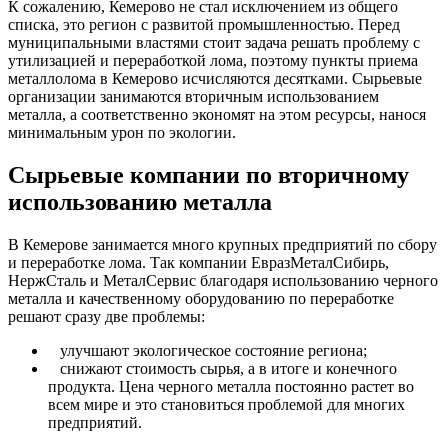
К сожалению, Кемерово не стал исключением из общего
списка, это регион с развитой промышленностью. Перед
муниципальными властями стоит задача решать проблему с
утилизацией и переработкой лома, поэтому пункты приема
металлолома в Кемерово исчисляются десятками. Сырьевые
организации занимаются вторичным использованием
металла, а соответственно экономят на этом ресурсы, нанося
минимальным урон по экологии.
Сырьевые компании по вторичному
использованию металла
В Кемерове занимается много крупных предприятий по сбору
и переработке лома. Так компании ЕвразМеталСибирь,
НержСталь и МеталСервис благодаря использованию черного
металла и качественному оборудованию по переработке
решают сразу две проблемы:
улучшают экологическое состояние региона;
снижают стоимость сырья, а в итоге и конечного
продукта. Цена черного металла постоянно растет во
всем мире и это становиться проблемой для многих
предприятий.