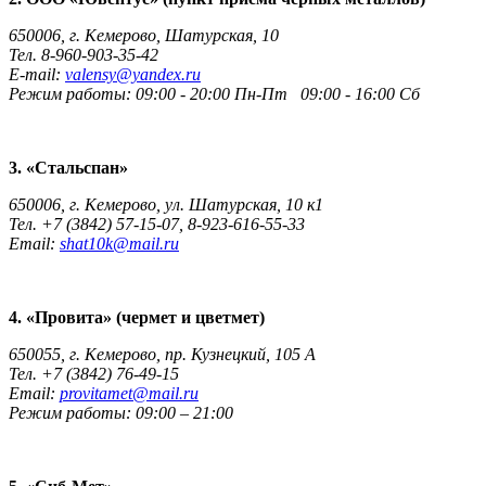
650006, г. Кемерово, Шатурская, 10
Тел. 8-960-903-35-42
E-mail:
valensy@yandex.ru
Режим работы: 09:00 - 20:00 Пн-Пт 09:00 - 16:00 Сб
3. «Стальспан»
650006, г. Кемерово, ул. Шатурская, 10 к1
Тел. +7 (3842) 57-15-07, 8-923-616-55-33
Email:
shat10k@mail.ru
4. «Провита» (чермет и цветмет)
650055, г. Кемерово, пр. Кузнецкий, 105 А
Тел. +7 (3842) 76-49-15
Email:
provitamet@mail.ru
Режим работы: 09:00 – 21:00