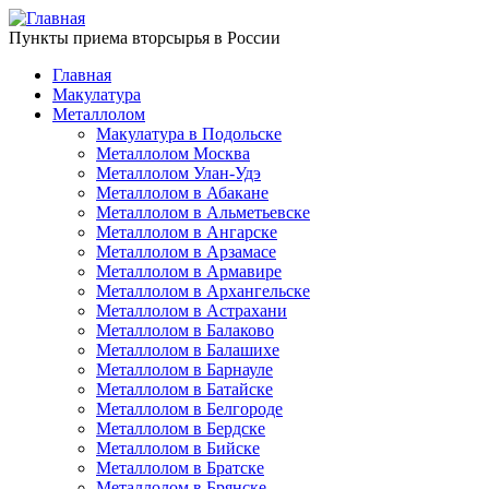
Пункты приема вторсырья в России
Главная
Макулатура
Металлолом
Макулатура в Подольске
Металлолом Москва
Металлолом Улан-Удэ
Металлолом в Абакане
Металлолом в Альметьевске
Металлолом в Ангарске
Металлолом в Арзамасе
Металлолом в Армавире
Металлолом в Архангельске
Металлолом в Астрахани
Металлолом в Балаково
Металлолом в Балашихе
Металлолом в Барнауле
Металлолом в Батайске
Металлолом в Белгороде
Металлолом в Бердске
Металлолом в Бийске
Металлолом в Братске
Металлолом в Брянске