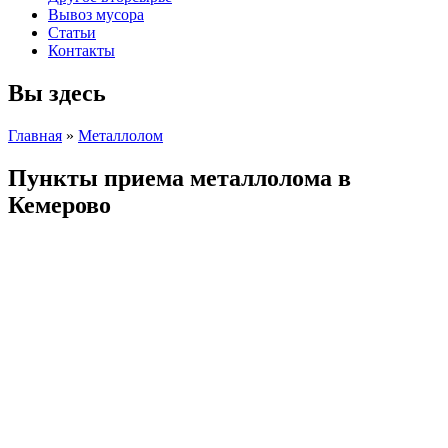
Вывоз мусора
Статьи
Контакты
Вы здесь
Главная
»
Металлолом
Пункты приема металлолома в
Кемерово