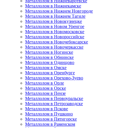
Металлолом в Нижневаротвске
Металлолом в Нижнекамске
Металлолом в Нижнем Новгороде
Металлолом в Нижнем Тагиле
Металлолом в Новокузнецке
Металлолом в Новом Уренгое
Металлолом в Новомосковске
Металлолом в Новороссийске
Металлолом в Новочебоксарске
Металлолом в Новочеркасске
Металлолом в Ногинске
Металлолом в Обнинске
Металлолом в Одинцово
Металлолом в Омске
Металлолом в Оренбурге
Металлолом в Орехово-Зуево
Металлолом в Орле
Металлолом в Орске
Металлолом в Пензе
Металлолом в Первоуральске
Металлолом в Петрозаводске
Металлолом в Пскове
Металлолом в Пушкино
Металлолом в Пятигорске
Металлолом в Раменском