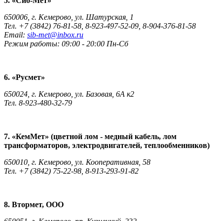
5. «Сиб-Мет»
650006, г. Кемерово, ул. Шатурская, 1
Тел. +7 (3842) 76-81-58, 8-923-497-52-09, 8-904-376-81-58
Email:
sib-met@inbox.ru
Режим работы: 09:00 - 20:00 Пн-Сб
6. «Русмет»
650024, г. Кемерово, ул. Базовая, 6А к2
Тел. 8-923-480-32-79
7. «КемМет» (цветной лом - медный кабель, лом
трансформаторов, электродвигателей, теплообменников)
650010, г. Кемерово, ул. Кооперативная, 58
Тел. +7 (3842) 75-22-98, 8-913-293-91-82
8. Втормет, ООО