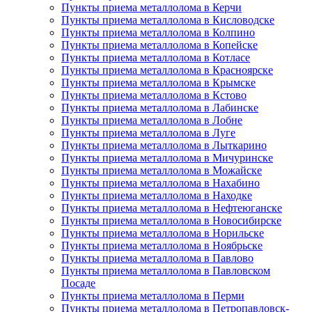
Пункты приема металлолома в Керчи
Пункты приема металлолома в Кисловодске
Пункты приема металлолома в Колпино
Пункты приема металлолома в Копейске
Пункты приема металлолома в Котласе
Пункты приема металлолома в Красноярске
Пункты приема металлолома в Крымске
Пункты приема металлолома в Кстово
Пункты приема металлолома в Лабинске
Пункты приема металлолома в Лобне
Пункты приема металлолома в Луге
Пункты приема металлолома в Лыткарино
Пункты приема металлолома в Мичуринске
Пункты приема металлолома в Можайске
Пункты приема металлолома в Нахабино
Пункты приема металлолома в Находке
Пункты приема металлолома в Нефтеюганске
Пункты приема металлолома в Новосибирске
Пункты приема металлолома в Норильске
Пункты приема металлолома в Ноябрьске
Пункты приема металлолома в Павлово
Пункты приема металлолома в Павловском
Посаде
Пункты приема металлолома в Перми
Пункты приема металлолома в Петропавловск-