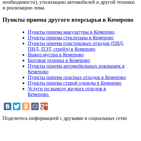
необходимости), утилизацию автомобилей и другой техники
и реализацию лома.
Пункты приема другого вторсырья в Кемерово
Пункты приема макулатуры в Кемерово
Пункты приема стеклотары в Кемерово
Пункты приема пластиковых отходов (ПВД,
ПНД, ПЭТ, стрейч) в Кемерово
Вывоз мусора в Кемерово
Бытовая техника в Кемерово
Пункты приема автомобильных покрышек в
Кемерово
Пункты приема опасных отходов в Кемерово
Пункты приема старой одежды в Кемерово
Услуги по вывозу жидких отходов в
Кемерово
Поделитесь информацией с друзьями в социальных сетях