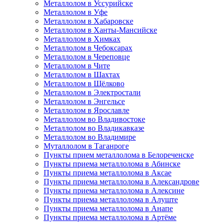
Металлолом в Уссурийске
Металлолом в Уфе
Металлолом в Хабаровске
Металлолом в Ханты-Мансийске
Металлолом в Химках
Металлолом в Чебоксарах
Металлолом в Череповце
Металлолом в Чите
Металлолом в Шахтах
Металлолом в Щёлково
Металлолом в Электростали
Металлолом в Энгельсе
Металлолом в Ярославле
Металлолом во Владивостоке
Металлолом во Владикавказе
Металлолом во Владимире
Муталлолом в Таганроге
Пункты прием металлолома в Белореченске
Пункты приема металлолома в Абинске
Пункты приема металлолома в Аксае
Пункты приема металлолома в Александрове
Пункты приема металлолома в Алексине
Пункты приема металлолома в Алуште
Пункты приема металлолома в Анапе
Пункты приема металлолома в Артёме