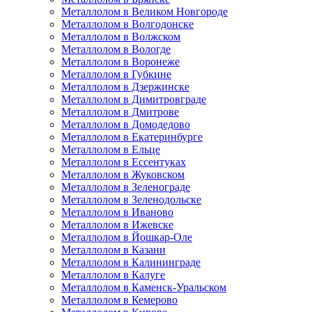
Металлолом в Великом Новгороде
Металлолом в Волгодонске
Металлолом в Волжском
Металлолом в Вологде
Металлолом в Воронеже
Металлолом в Губкине
Металлолом в Дзержинске
Металлолом в Димитровграде
Металлолом в Дмитрове
Металлолом в Домодедово
Металлолом в Екатеринбурге
Металлолом в Ельце
Металлолом в Ессентуках
Металлолом в Жуковском
Металлолом в Зеленограде
Металлолом в Зеленодольске
Металлолом в Иваново
Металлолом в Ижевске
Металлолом в Йошкар-Оле
Металлолом в Казани
Металлолом в Калининграде
Металлолом в Калуге
Металлолом в Каменск-Уральском
Металлолом в Кемерово