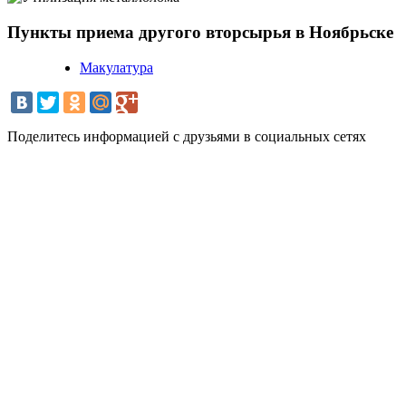
Пункты приема другого вторсырья в Ноябрьске
Макулатура
Поделитесь информацией с друзьями в социальных сетях