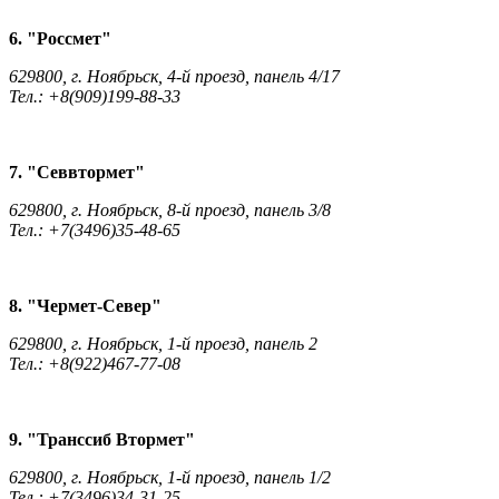
6. "Россмет"
629800, г. Ноябрьск, 4-й проезд, панель 4/17
Тел.: +8(909)199-88-33
7. "Севвтормет"
629800, г. Ноябрьск, 8-й проезд, панель 3/8
Тел.: +7(3496)35-48-65
8. "Чермет-Север"
629800, г. Ноябрьск, 1-й проезд, панель 2
Тел.: +8(922)467-77-08
9. "Транссиб Втормет"
629800, г. Ноябрьск, 1-й проезд, панель 1/2
Тел.: +7(3496)34-31-25