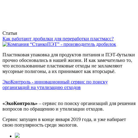
Статьи
Как работают дробилки для переработки пластмасс?
Пластиковая упаковка для продуктов питания и ПЭТ-бутылки
прочно обосновались в нашей жизни. И как замечательно то,
что использованные пластиковые отходы не захламляют
мусорные полигоны, а их принимают как вторсырьё.
ЭкоКонтроль - инновационный сервис по поиску
организаций на утилизацию отходов
«ЭкоКонтроль»
– сервис по поиску организаций для решения
вопросов по обращению и утилизации отходов.
Сервис запущен в конце января 2019 года, и уже набирает
свою популярность среди экологов.