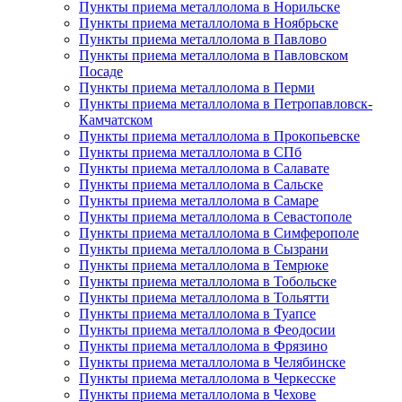
Пункты приема металлолома в Норильске
Пункты приема металлолома в Ноябрьске
Пункты приема металлолома в Павлово
Пункты приема металлолома в Павловском
Посаде
Пункты приема металлолома в Перми
Пункты приема металлолома в Петропавловск-
Камчатском
Пункты приема металлолома в Прокопьевске
Пункты приема металлолома в СПб
Пункты приема металлолома в Салавате
Пункты приема металлолома в Сальске
Пункты приема металлолома в Самаре
Пункты приема металлолома в Севастополе
Пункты приема металлолома в Симферополе
Пункты приема металлолома в Сызрани
Пункты приема металлолома в Темрюке
Пункты приема металлолома в Тобольске
Пункты приема металлолома в Тольятти
Пункты приема металлолома в Туапсе
Пункты приема металлолома в Феодосии
Пункты приема металлолома в Фрязино
Пункты приема металлолома в Челябинске
Пункты приема металлолома в Черкесске
Пункты приема металлолома в Чехове