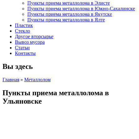
Пункты приема металлолома в Элисте
Пункты приема металлолома в Южно-Сахалинске
Пункты приема металлолома в Якутске
Пункты приема металлолома в Ялте
Пластик
Стекло
Другое вторсырье
Вывоз мусора
Статьи
Контакты
Вы здесь
Главная
»
Металлолом
Пункты приема металлолома в
Ульяновске