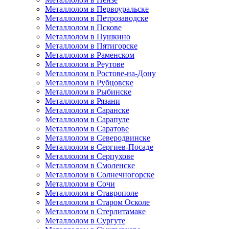
Металлолом в Первоуральске
Металлолом в Петрозаводске
Металлолом в Пскове
Металлолом в Пушкино
Металлолом в Пятигорске
Металлолом в Раменском
Металлолом в Реутове
Металлолом в Ростове-на-Дону
Металлолом в Рубцовске
Металлолом в Рыбинске
Металлолом в Рязани
Металлолом в Саранске
Металлолом в Сарапуле
Металлолом в Саратове
Металлолом в Северодвинске
Металлолом в Сергиев-Посаде
Металлолом в Серпухове
Металлолом в Смоленске
Металлолом в Солнечногорске
Металлолом в Сочи
Металлолом в Ставрополе
Металлолом в Старом Осколе
Металлолом в Стерлитамаке
Металлолом в Сургуте