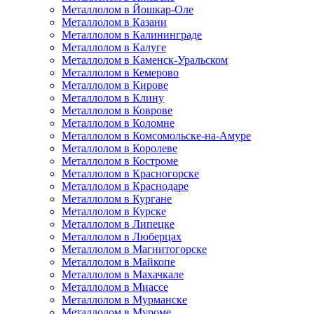
Металлолом в Йошкар-Оле
Металлолом в Казани
Металлолом в Калининграде
Металлолом в Калуге
Металлолом в Каменск-Уральском
Металлолом в Кемерово
Металлолом в Кирове
Металлолом в Клину
Металлолом в Коврове
Металлолом в Коломне
Металлолом в Комсомольске-на-Амуре
Металлолом в Королеве
Металлолом в Костроме
Металлолом в Красногорске
Металлолом в Краснодаре
Металлолом в Кургане
Металлолом в Курске
Металлолом в Липецке
Металлолом в Люберцах
Металлолом в Магнитогорске
Металлолом в Майкопе
Металлолом в Махачкале
Металлолом в Миассе
Металлолом в Мурманске
Металлолом в Муроме