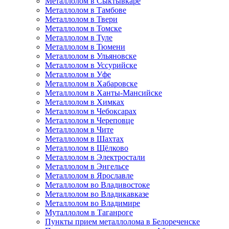
Металлолом в Сыктывкаре
Металлолом в Тамбове
Металлолом в Твери
Металлолом в Томске
Металлолом в Туле
Металлолом в Тюмени
Металлолом в Ульяновске
Металлолом в Уссурийске
Металлолом в Уфе
Металлолом в Хабаровске
Металлолом в Ханты-Мансийске
Металлолом в Химках
Металлолом в Чебоксарах
Металлолом в Череповце
Металлолом в Чите
Металлолом в Шахтах
Металлолом в Щёлково
Металлолом в Электростали
Металлолом в Энгельсе
Металлолом в Ярославле
Металлолом во Владивостоке
Металлолом во Владикавказе
Металлолом во Владимире
Муталлолом в Таганроге
Пункты прием металлолома в Белореченске