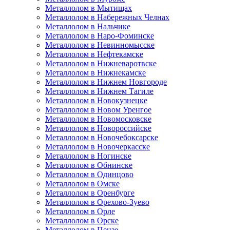
Металлолом в Мытищах
Металлолом в Набережных Челнах
Металлолом в Нальчике
Металлолом в Наро-Фоминске
Металлолом в Невинномысске
Металлолом в Нефтекамске
Металлолом в Нижневаротвске
Металлолом в Нижнекамске
Металлолом в Нижнем Новгороде
Металлолом в Нижнем Тагиле
Металлолом в Новокузнецке
Металлолом в Новом Уренгое
Металлолом в Новомосковске
Металлолом в Новороссийске
Металлолом в Новочебоксарске
Металлолом в Новочеркасске
Металлолом в Ногинске
Металлолом в Обнинске
Металлолом в Одинцово
Металлолом в Омске
Металлолом в Оренбурге
Металлолом в Орехово-Зуево
Металлолом в Орле
Металлолом в Орске
Металлолом в Пензе