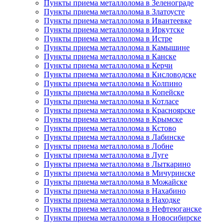
Пункты приема металлолома в Зеленограде
Пункты приема металлолома в Златоусте
Пункты приема металлолома в Ивантеевке
Пункты приема металлолома в Иркутске
Пункты приема металлолома в Истре
Пункты приема металлолома в Камышине
Пункты приема металлолома в Канске
Пункты приема металлолома в Керчи
Пункты приема металлолома в Кисловодске
Пункты приема металлолома в Колпино
Пункты приема металлолома в Копейске
Пункты приема металлолома в Котласе
Пункты приема металлолома в Красноярске
Пункты приема металлолома в Крымске
Пункты приема металлолома в Кстово
Пункты приема металлолома в Лабинске
Пункты приема металлолома в Лобне
Пункты приема металлолома в Луге
Пункты приема металлолома в Лыткарино
Пункты приема металлолома в Мичуринске
Пункты приема металлолома в Можайске
Пункты приема металлолома в Нахабино
Пункты приема металлолома в Находке
Пункты приема металлолома в Нефтеюганске
Пункты приема металлолома в Новосибирске