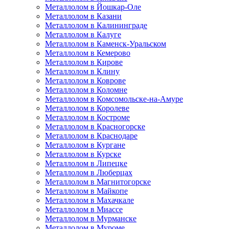
Металлолом в Йошкар-Оле
Металлолом в Казани
Металлолом в Калининграде
Металлолом в Калуге
Металлолом в Каменск-Уральском
Металлолом в Кемерово
Металлолом в Кирове
Металлолом в Клину
Металлолом в Коврове
Металлолом в Коломне
Металлолом в Комсомольске-на-Амуре
Металлолом в Королеве
Металлолом в Костроме
Металлолом в Красногорске
Металлолом в Краснодаре
Металлолом в Кургане
Металлолом в Курске
Металлолом в Липецке
Металлолом в Люберцах
Металлолом в Магнитогорске
Металлолом в Майкопе
Металлолом в Махачкале
Металлолом в Миассе
Металлолом в Мурманске
Металлолом в Муроме