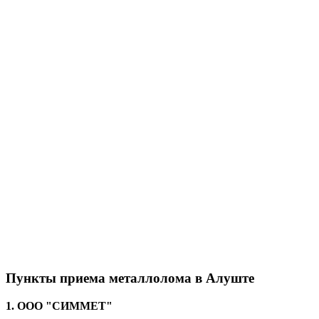
Пункты приема металлолома в Алуште
1. ООО "СИММЕТ"