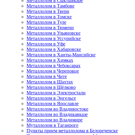
Металлолом в Сыктывкаре
Металлолом в Тамбове
Металлолом в Твери
Металлолом в Томске
Металлолом в Туле
Металлолом в Тюмени
Металлолом в Ульяновске
Металлолом в Уссурийске
Металлолом в Уфе
Металлолом в Хабаровске
Металлолом в Ханты-Мансийске
Металлолом в Химках
Металлолом в Чебоксарах
Металлолом в Череповце
Металлолом в Чите
Металлолом в Шахтах
Металлолом в Щёлково
Металлолом в Электростали
Металлолом в Энгельсе
Металлолом в Ярославле
Металлолом во Владивостоке
Металлолом во Владикавказе
Металлолом во Владимире
Муталлолом в Таганроге
Пункты прием металлолома в Белореченске