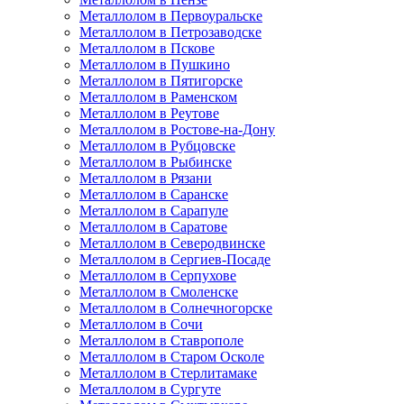
Металлолом в Первоуральске
Металлолом в Петрозаводске
Металлолом в Пскове
Металлолом в Пушкино
Металлолом в Пятигорске
Металлолом в Раменском
Металлолом в Реутове
Металлолом в Ростове-на-Дону
Металлолом в Рубцовске
Металлолом в Рыбинске
Металлолом в Рязани
Металлолом в Саранске
Металлолом в Сарапуле
Металлолом в Саратове
Металлолом в Северодвинске
Металлолом в Сергиев-Посаде
Металлолом в Серпухове
Металлолом в Смоленске
Металлолом в Солнечногорске
Металлолом в Сочи
Металлолом в Ставрополе
Металлолом в Старом Осколе
Металлолом в Стерлитамаке
Металлолом в Сургуте