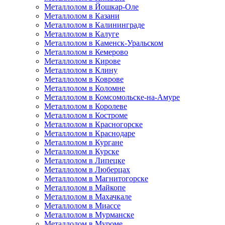
Металлолом в Йошкар-Оле
Металлолом в Казани
Металлолом в Калининграде
Металлолом в Калуге
Металлолом в Каменск-Уральском
Металлолом в Кемерово
Металлолом в Кирове
Металлолом в Клину
Металлолом в Коврове
Металлолом в Коломне
Металлолом в Комсомольске-на-Амуре
Металлолом в Королеве
Металлолом в Костроме
Металлолом в Красногорске
Металлолом в Краснодаре
Металлолом в Кургане
Металлолом в Курске
Металлолом в Липецке
Металлолом в Люберцах
Металлолом в Магнитогорске
Металлолом в Майкопе
Металлолом в Махачкале
Металлолом в Миассе
Металлолом в Мурманске
Металлолом в Муроме