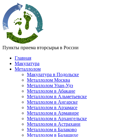
Пункты приема вторсырья в России
Главная
Макулатура
Металлолом
Макулатура в Подольске
Металлолом Москва
Металлолом Улан-Удэ
Металлолом в Абакане
Металлолом в Альметьевске
Металлолом в Ангарске
Металлолом в Арзамасе
Металлолом в Армавире
Металлолом в Архангельске
Металлолом в Астрахани
Металлолом в Балаково
Металлолом в Балашихе