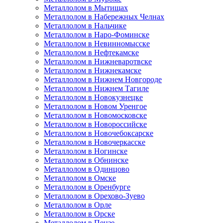
Металлолом в Мытищах
Металлолом в Набережных Челнах
Металлолом в Нальчике
Металлолом в Наро-Фоминске
Металлолом в Невинномысске
Металлолом в Нефтекамске
Металлолом в Нижневаротвске
Металлолом в Нижнекамске
Металлолом в Нижнем Новгороде
Металлолом в Нижнем Тагиле
Металлолом в Новокузнецке
Металлолом в Новом Уренгое
Металлолом в Новомосковске
Металлолом в Новороссийске
Металлолом в Новочебоксарске
Металлолом в Новочеркасске
Металлолом в Ногинске
Металлолом в Обнинске
Металлолом в Одинцово
Металлолом в Омске
Металлолом в Оренбурге
Металлолом в Орехово-Зуево
Металлолом в Орле
Металлолом в Орске
Металлолом в Пензе