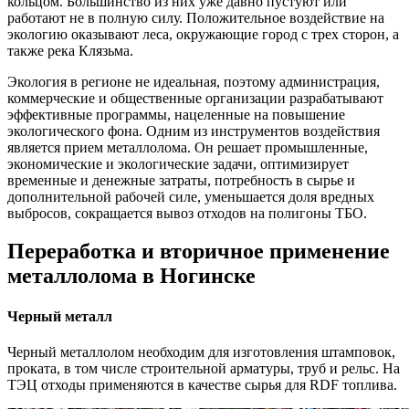
кольцом. Большинство из них уже давно пустуют или
работают не в полную силу. Положительное воздействие на
экологию оказывают леса, окружающие город с трех сторон, а
также река Клязьма.
Экология в регионе не идеальная, поэтому администрация,
коммерческие и общественные организации разрабатывают
эффективные программы, нацеленные на повышение
экологического фона. Одним из инструментов воздействия
является прием металлолома. Он решает промышленные,
экономические и экологические задачи, оптимизирует
временные и денежные затраты, потребность в сырье и
дополнительной рабочей силе, уменьшается доля вредных
выбросов, сокращается вывоз отходов на полигоны ТБО.
Переработка и вторичное применение
металлолома в Ногинске
Черный металл
Черный металлолом необходим для изготовления штамповок,
проката, в том числе строительной арматуры, труб и рельс. На
ТЭЦ отходы применяются в качестве сырья для RDF топлива.