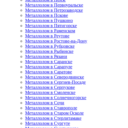
Металлолом в Первоуральске
Металлолом в Петрозаводске
Металлолом в Пскове
Металлолом в Пушкино
Металлолом в Пятигорске
Металлолом в Раменском
Металлолом в Реутове
Металлолом в Ростове-на-Дону
Металлолом в Рубцовске
Металлолом в Рыбинске
Металлолом в Рязани
Металлолом в Саранске
Металлолом в Сарапуле
Металлолом в Саратове
Металлолом в Северодвинске
Металлолом в Сергиев-Посаде
Металлолом в Серпухове
Металлолом в Смоленске
Металлолом в Солнечногорске
Металлолом в Сочи
Металлолом в Ставрополе
Металлолом в Старом Осколе
Металлолом в Стерлитамаке
Металлолом в Сургуте