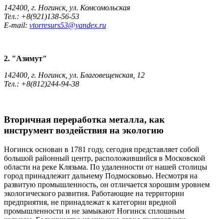
142400, г. Ногинск, ул. Комсомольская
Тел.: +8(921)138-56-53
E-mail:
vtorresurs53@yandex.ru
2. "Азимут"
142400, г. Ногинск, ул. Благовещенская, 12
Тел.: +8(812)244-94-38
Вторичная переработка металла, как
инструмент воздействия на экологию
Ногинск основан в 1781 году, сегодня представляет собой
большой районный центр, расположившийся в Московской
области на реке Клязьма. По удаленности от нашей столицы
город принадлежит дальнему Подмосковью. Несмотря на
развитую промышленность, он отличается хорошим уровнем
экологического развития. Работающие на территории
предприятия, не принадлежат к категории вредной
промышленности и не замыкают Ногинск сплошным