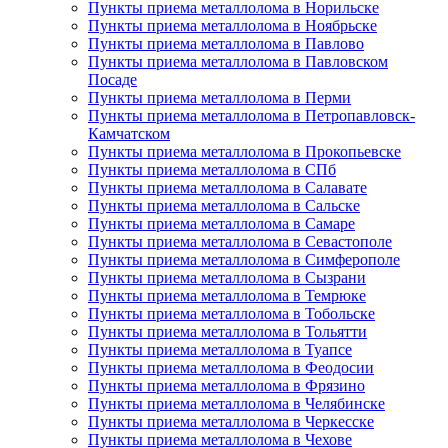
Пункты приема металлолома в Норильске
Пункты приема металлолома в Ноябрьске
Пункты приема металлолома в Павлово
Пункты приема металлолома в Павловском
Посаде
Пункты приема металлолома в Перми
Пункты приема металлолома в Петропавловск-
Камчатском
Пункты приема металлолома в Прокопьевске
Пункты приема металлолома в СПб
Пункты приема металлолома в Салавате
Пункты приема металлолома в Сальске
Пункты приема металлолома в Самаре
Пункты приема металлолома в Севастополе
Пункты приема металлолома в Симферополе
Пункты приема металлолома в Сызрани
Пункты приема металлолома в Темрюке
Пункты приема металлолома в Тобольске
Пункты приема металлолома в Тольятти
Пункты приема металлолома в Туапсе
Пункты приема металлолома в Феодосии
Пункты приема металлолома в Фрязино
Пункты приема металлолома в Челябинске
Пункты приема металлолома в Черкесске
Пункты приема металлолома в Чехове