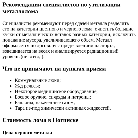
Рекомендации специалистов по утилизации
металлолома
Специалисты рекомендуют перед сдачей металла разделить
его на категории цветного и черного лома, очистить большие
куски от металлических вставок разных категорий, исключить
попадание мусора, увеличивающего объем. Металл
оформляется по договору с предъявлением паспорта,
взвешивается на весах и анализируется радиационный
уровень (не всегда).
Что не принимают на пунктах приема
Коммунальные люки;
Ж/д рельсы;
Некоторое медицинское оборудование;
Боевое оружие, сняряды и патроны;
Баллоны, накаченные газом;
Тара из-под химически активных жидкостей.
Стоимость лома в Ногинске
Цена черного металла