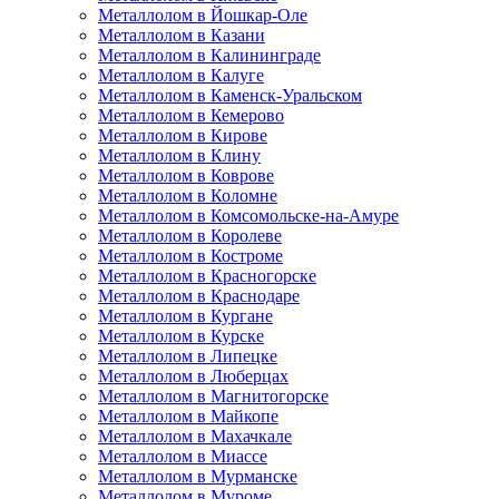
Металлолом в Йошкар-Оле
Металлолом в Казани
Металлолом в Калининграде
Металлолом в Калуге
Металлолом в Каменск-Уральском
Металлолом в Кемерово
Металлолом в Кирове
Металлолом в Клину
Металлолом в Коврове
Металлолом в Коломне
Металлолом в Комсомольске-на-Амуре
Металлолом в Королеве
Металлолом в Костроме
Металлолом в Красногорске
Металлолом в Краснодаре
Металлолом в Кургане
Металлолом в Курске
Металлолом в Липецке
Металлолом в Люберцах
Металлолом в Магнитогорске
Металлолом в Майкопе
Металлолом в Махачкале
Металлолом в Миассе
Металлолом в Мурманске
Металлолом в Муроме