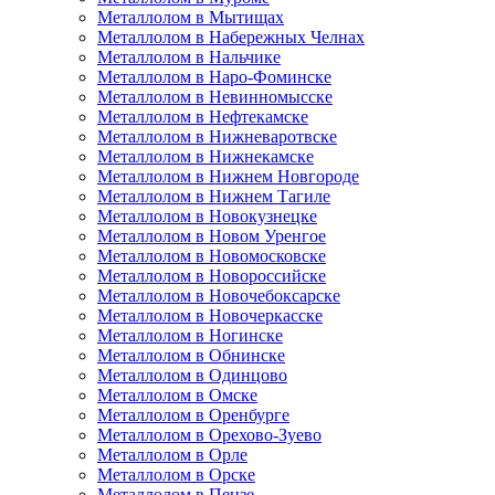
Металлолом в Мытищах
Металлолом в Набережных Челнах
Металлолом в Нальчике
Металлолом в Наро-Фоминске
Металлолом в Невинномысске
Металлолом в Нефтекамске
Металлолом в Нижневаротвске
Металлолом в Нижнекамске
Металлолом в Нижнем Новгороде
Металлолом в Нижнем Тагиле
Металлолом в Новокузнецке
Металлолом в Новом Уренгое
Металлолом в Новомосковске
Металлолом в Новороссийске
Металлолом в Новочебоксарске
Металлолом в Новочеркасске
Металлолом в Ногинске
Металлолом в Обнинске
Металлолом в Одинцово
Металлолом в Омске
Металлолом в Оренбурге
Металлолом в Орехово-Зуево
Металлолом в Орле
Металлолом в Орске
Металлолом в Пензе