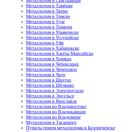
Металлолом в Сыктывкаре
Металлолом в Тамбове
Металлолом в Твери
Металлолом в Томске
Металлолом в Туле
Металлолом в Тюмени
Металлолом в Ульяновске
Металлолом в Уссурийске
Металлолом в Уфе
Металлолом в Хабаровске
Металлолом в Ханты-Мансийске
Металлолом в Химках
Металлолом в Чебоксарах
Металлолом в Череповце
Металлолом в Чите
Металлолом в Шахтах
Металлолом в Щёлково
Металлолом в Электростали
Металлолом в Энгельсе
Металлолом в Ярославле
Металлолом во Владивостоке
Металлолом во Владикавказе
Металлолом во Владимире
Муталлолом в Таганроге
Пункты прием металлолома в Белореченске