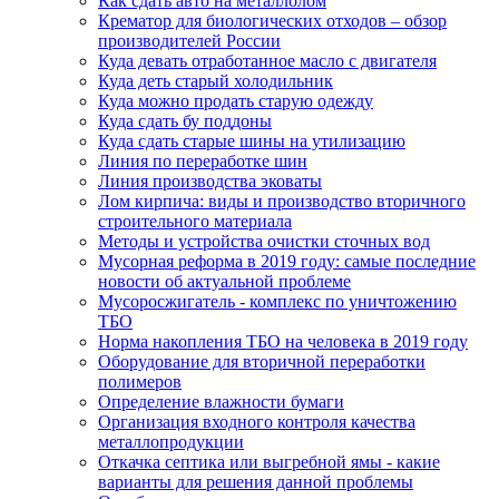
Как сдать авто на металлолом
Крематор для биологических отходов – обзор
производителей России
Куда девать отработанное масло с двигателя
Куда деть старый холодильник
Куда можно продать старую одежду
Куда сдать бу поддоны
Куда сдать старые шины на утилизацию
Линия по переработке шин
Линия производства эковаты
Лом кирпича: виды и производство вторичного
строительного материала
Методы и устройства очистки сточных вод
Мусорная реформа в 2019 году: самые последние
новости об актуальной проблеме
Мусоросжигатель - комплекс по уничтожению
ТБО
Норма накопления ТБО на человека в 2019 году
Оборудование для вторичной переработки
полимеров
Определение влажности бумаги
Организация входного контроля качества
металлопродукции
Откачка септика или выгребной ямы - какие
варианты для решения данной проблемы