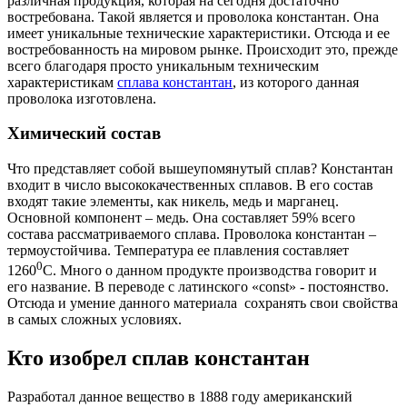
различная продукция, которая на сегодня достаточно
востребована. Такой является и проволока константан. Она
имеет уникальные технические характеристики. Отсюда и ее
востребованность на мировом рынке. Происходит это, прежде
всего благодаря просто уникальным техническим
характеристикам
сплава константан
, из которого данная
проволока изготовлена.
Химический состав
Что представляет собой вышеупомянутый сплав? Константан
входит в число высококачественных сплавов. В его состав
входят такие элементы, как никель, медь и марганец.
Основной компонент – медь. Она составляет 59% всего
состава рассматриваемого сплава. Проволока константан –
термоустойчива. Температура ее плавления составляет
0
1260
С. Много о данном продукте производства говорит и
его название. В переводе с латинского «const» - постоянство.
Отсюда и умение данного материала сохранять свои свойства
в самых сложных условиях.
Кто изобрел сплав константан
Разработал данное вещество в 1888 году американский