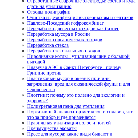
Отработанные сварочные электроды: состав и куда
сдать на утилизацию
Отходы полиграфии
Очистка и дезинфекция выгребных ям и септиков
Павлово-Посадский гофрокомбинат
Переработка древесных отходов как бизнес
Переработка мусора в России
Переработка органических отходов
Переработка стекла
Переработка текстильных отходов
Пиролизные котлы - утилизация шин с большой
выгодой
Плавучая АЭС в Санкт-Петербурге - почему
Гринпис против
Пластиковый мусор в океане: причины
загрязнения, вред для океанической фауны и для
человечества
Плоггинг: почему это полезно для экологии и
здоровья?
Полиуретановая пена для утепления
Портативный анализатор металлов и сплавов, что
это за прибор и где применяется
Правильная утилизация волос и ногтей
Преимущества эковаты
Пресс для мусора: какие виды бывают и