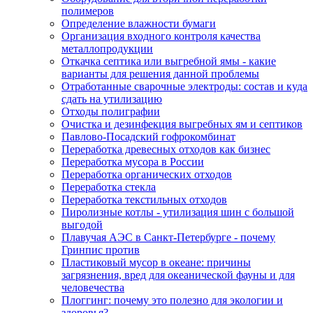
полимеров
Определение влажности бумаги
Организация входного контроля качества
металлопродукции
Откачка септика или выгребной ямы - какие
варианты для решения данной проблемы
Отработанные сварочные электроды: состав и куда
сдать на утилизацию
Отходы полиграфии
Очистка и дезинфекция выгребных ям и септиков
Павлово-Посадский гофрокомбинат
Переработка древесных отходов как бизнес
Переработка мусора в России
Переработка органических отходов
Переработка стекла
Переработка текстильных отходов
Пиролизные котлы - утилизация шин с большой
выгодой
Плавучая АЭС в Санкт-Петербурге - почему
Гринпис против
Пластиковый мусор в океане: причины
загрязнения, вред для океанической фауны и для
человечества
Плоггинг: почему это полезно для экологии и
здоровья?