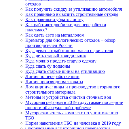
отходов
Как получить скидку за утилизацию автомобиля
Как правильно вывозить строительные отходы
Как правильно убрать листву
Как работают дробилки для переработки
пластмасс?
Как сдать авто на металлолом
Крематор для биологических отходов – обзор
производителей России
Куда девать отработанное масло с двигателя
Куда деть старый холодильник
Куда можно продать старую одежду
Куда сдать бу поддоны
Куда сдать старые шины на утилизацию
Линия по переработке шин
Линия производства эковаты
Лом кирпича: виды и производство вторичного
строительного материала
Методы и устройства очистки сточных вод
Мусорная реформа в 2019 году: самые последние
новости об актуальной проблеме
Мусоросжигатель - комплекс по уничтожению
ТБО
Норма накопления ТБО на человека в 2019 году
Оборудование для вторичной переработки