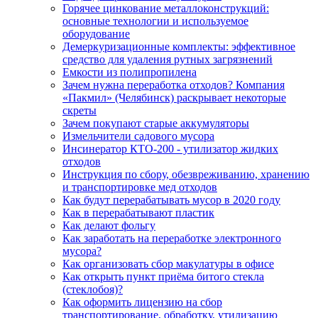
Горячее цинкование металлоконструкций:
основные технологии и используемое
оборудование
Демеркуризационные комплекты: эффективное
средство для удаления рутных загрязнений
Емкости из полипропилена
Зачем нужна переработка отходов? Компания
«Пакмил» (Челябинск) раскрывает некоторые
скреты
Зачем покупают старые аккумуляторы
Измельчители садового мусора
Инсинератор КТО-200 - утилизатор жидких
отходов
Инструкция по сбору, обезвреживанию, хранению
и транспортировке мед отходов
Как будут перерабатывать мусор в 2020 году
Как в перерабатывают пластик
Как делают фольгу
Как заработать на переработке электронного
мусора?
Как организовать сбор макулатуры в офисе
Как открыть пункт приёма битого стекла
(стеклобоя)?
Как оформить лицензию на сбор
транспортирование, обработку, утилизацию