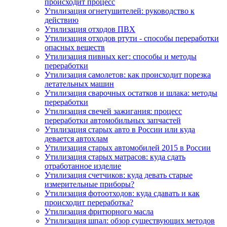
происходит процесс
Утилизация огнетушителей: руководство к
действию
Утилизация отходов ПВХ
Утилизация отходов ртути - способы переработки
опасных веществ
Утилизация пивных кег: способы и методы
переработки
Утилизация самолетов: как происходит порезка
летательных машин
Утилизация сварочных остатков и шлака: методы
переработки
Утилизация свечей зажигания: процесс
переработки автомобильных запчастей
Утилизация старых авто в России или куда
девается автохлам
Утилизация старых автомобилей 2015 в России
Утилизация старых матрасов: куда сдать
отработанное изделие
Утилизация счетчиков: куда девать старые
измерительные приборы?
Утилизация фотоотходов: куда сдавать и как
происходит переработка?
Утилизация фритюрного масла
Утилизация шпал: обзор существующих методов