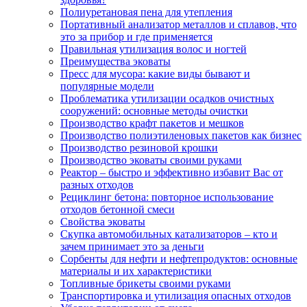
Полиуретановая пена для утепления
Портативный анализатор металлов и сплавов, что
это за прибор и где применяется
Правильная утилизация волос и ногтей
Преимущества эковаты
Пресс для мусора: какие виды бывают и
популярные модели
Проблематика утилизации осадков очистных
сооружений: основные методы очистки
Производство крафт пакетов и мешков
Производство полиэтиленовых пакетов как бизнес
Производство резиновой крошки
Производство эковаты своими руками
Реактор – быстро и эффективно избавит Вас от
разных отходов
Рециклинг бетона: повторное использование
отходов бетонной смеси
Свойства эковаты
Скупка автомобильных катализаторов – кто и
зачем принимает это за деньги
Сорбенты для нефти и нефтепродуктов: основные
материалы и их характеристики
Топливные брикеты своими руками
Транспортировка и утилизация опасных отходов