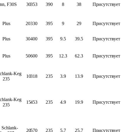
nn, F30S
30
353
390
8
38
Присутствует
Plus
20
330
395
9
29
Присутствует
Plus
30
400
395
9.5
39.5
Присутствует
Plus
50
600
395
12.3
62.3
Присутствует
lank-Keg
10
318
235
3.9
13.9
Присутствует
235
lank-Keg
15
453
235
4.9
19.9
Присутствует
235
chlank-
20
570
235
5.7
25.7
Присутствует