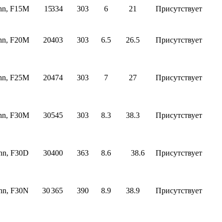
nn, F15M
15
334
303
6
21
Присутствует
nn, F20M
20
403
303
6.5
26.5
Присутствует
nn, F25M
20
474
303
7
27
Присутствует
nn, F30M
30
545
303
8.3
38.3
Присутствует
nn, F30D
30
400
363
8.6
38.6
Присутствует
nn, F30N
30
365
390
8.9
38.9
Присутствует