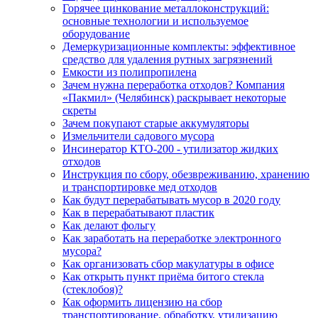
Горячее цинкование металлоконструкций:
основные технологии и используемое
оборудование
Демеркуризационные комплекты: эффективное
средство для удаления рутных загрязнений
Емкости из полипропилена
Зачем нужна переработка отходов? Компания
«Пакмил» (Челябинск) раскрывает некоторые
скреты
Зачем покупают старые аккумуляторы
Измельчители садового мусора
Инсинератор КТО-200 - утилизатор жидких
отходов
Инструкция по сбору, обезвреживанию, хранению
и транспортировке мед отходов
Как будут перерабатывать мусор в 2020 году
Как в перерабатывают пластик
Как делают фольгу
Как заработать на переработке электронного
мусора?
Как организовать сбор макулатуры в офисе
Как открыть пункт приёма битого стекла
(стеклобоя)?
Как оформить лицензию на сбор
транспортирование, обработку, утилизацию