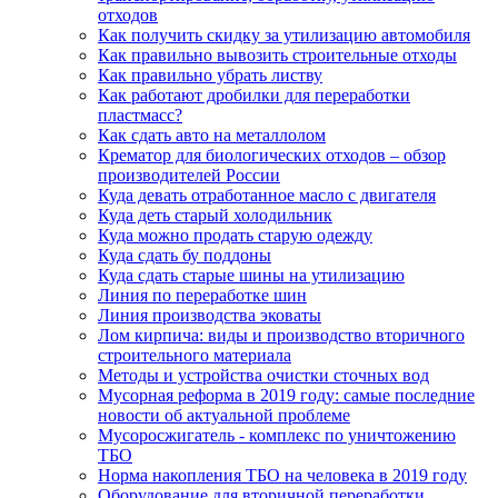
отходов
Как получить скидку за утилизацию автомобиля
Как правильно вывозить строительные отходы
Как правильно убрать листву
Как работают дробилки для переработки
пластмасс?
Как сдать авто на металлолом
Крематор для биологических отходов – обзор
производителей России
Куда девать отработанное масло с двигателя
Куда деть старый холодильник
Куда можно продать старую одежду
Куда сдать бу поддоны
Куда сдать старые шины на утилизацию
Линия по переработке шин
Линия производства эковаты
Лом кирпича: виды и производство вторичного
строительного материала
Методы и устройства очистки сточных вод
Мусорная реформа в 2019 году: самые последние
новости об актуальной проблеме
Мусоросжигатель - комплекс по уничтожению
ТБО
Норма накопления ТБО на человека в 2019 году
Оборудование для вторичной переработки