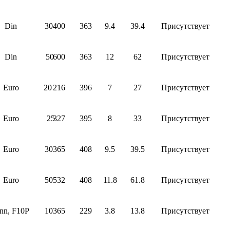
Din
30
400
363
9.4
39.4
Присутствует
Din
50
600
363
12
62
Присутствует
Euro
20
216
396
7
27
Присутствует
Euro
25
327
395
8
33
Присутствует
Euro
30
365
408
9.5
39.5
Присутствует
Euro
50
532
408
11.8
61.8
Присутствует
nn, F10P
10
365
229
3.8
13.8
Присутствует