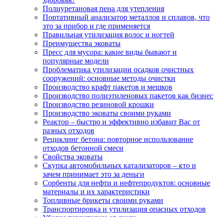
Полиуретановая пена для утепления
Портативный анализатор металлов и сплавов, что
это за прибор и где применяется
Правильная утилизация волос и ногтей
Преимущества эковаты
Пресс для мусора: какие виды бывают и
популярные модели
Проблематика утилизации осадков очистных
сооружений: основные методы очистки
Производство крафт пакетов и мешков
Производство полиэтиленовых пакетов как бизнес
Производство резиновой крошки
Производство эковаты своими руками
Реактор – быстро и эффективно избавит Вас от
разных отходов
Рециклинг бетона: повторное использование
отходов бетонной смеси
Свойства эковаты
Скупка автомобильных катализаторов – кто и
зачем принимает это за деньги
Сорбенты для нефти и нефтепродуктов: основные
материалы и их характеристики
Топливные брикеты своими руками
Транспортировка и утилизация опасных отходов