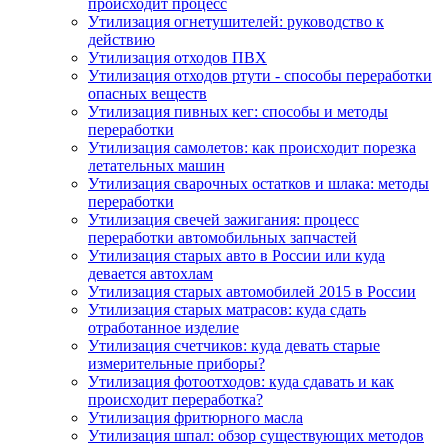
происходит процесс
Утилизация огнетушителей: руководство к
действию
Утилизация отходов ПВХ
Утилизация отходов ртути - способы переработки
опасных веществ
Утилизация пивных кег: способы и методы
переработки
Утилизация самолетов: как происходит порезка
летательных машин
Утилизация сварочных остатков и шлака: методы
переработки
Утилизация свечей зажигания: процесс
переработки автомобильных запчастей
Утилизация старых авто в России или куда
девается автохлам
Утилизация старых автомобилей 2015 в России
Утилизация старых матрасов: куда сдать
отработанное изделие
Утилизация счетчиков: куда девать старые
измерительные приборы?
Утилизация фотоотходов: куда сдавать и как
происходит переработка?
Утилизация фритюрного масла
Утилизация шпал: обзор существующих методов