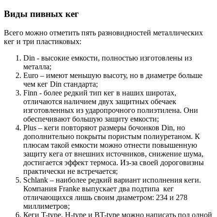
Виды пивных кег
Всего можно отметить пять разновидностей металлических
кег и три пластиковых:
Din - высокие емкости, полностью изготовлены из
металла;
Euro – имеют меньшую высоту, но в диаметре больше
чем кег Din стандарта;
Finn - более редкий тип кег в наших широтах,
отличаются наличием двух защитных обечаек
изготовленных из ударопрочного полиэтилена. Они
обеспечивают большую защиту емкости;
Plus – кеги повторяют размеры бочонков Din, но
дополнительно покрыты пористым полиуретаном. К
плюсам такой емкости можно отнести повышенную
защиту кега от внешних источников, снижение шума,
достигается эффект термоса. Из-за своей дороговизны
практически не встречается;
Schlank – наиболее редкий вариант исполнения кеги.
Компания Franke выпускает два подтипа кег
отличающихся лишь своим диаметром: 234 и 278
миллиметров;
Кеги T-type, H-type и BT-type можно написать под одной