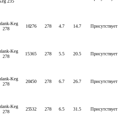
Keg 235
hlank-Keg
10
276
278
4.7
14.7
Присутствует
278
hlank-Keg
15
365
278
5.5
20.5
Присутствует
278
hlank-Keg
20
450
278
6.7
26.7
Присутствует
278
hlank-Keg
25
532
278
6.5
31.5
Присутствует
278