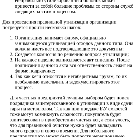
Неправильно утилизированный бочонок может
привести за собой большие проблемы со стороны служб
следящих за этим процессом.
Для проведения правильной утилизации организации
потребуется пройти несколько шагов:
Организация нанимает фирму, официально
занимающуюся утилизацией отходов данного типа. Она
должна иметь все подтверждающие это документы;
Создается комиссия по решению вопроса утилизации;
На каждое изделие выписывается акт списания. После
подписания данного акта вся ответственность лежит на
фирме подрядчике;
Так как кеги относятся к негабаритным грузам, то их
необходимо измельчить и задокументировать этот
процесс.
Для частных предприятий лучшим выбором будет поиск
подрядчика заинтересованного в утилизации в виде сдачи
тары на металлолом. Так как при продаже Б\У емкостей
тоже могут возникнуть сложности, покупатель будет
заинтересован в приобретении чистых кег, а если учесть,
что для правильной очистке нужно будет вкладывать
много средств и своего времени. Для небольшого
предприятия это может быть попросту нерационально.