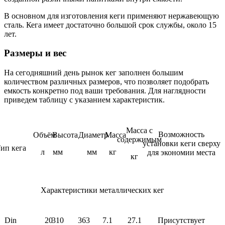
В основном для изготовления кеги применяют нержавеющую
сталь. Кега имеет достаточно большой срок службы, около 15
лет.
Размеры и вес
На сегодняшний день рынок кег заполнен большим
количеством различных размеров, что позволяет подобрать
емкость конкретно под ваши требования. Для наглядности
приведем таблицу с указанием характеристик.
Масса с
Возможность
Объём
Высота
Диаметр
Масса
содержимым
установки кеги сверху
ип кега
л
мм
мм
кг
для экономии места
кг
Характеристики металлических кег
Din
20
310
363
7.1
27.1
Присутствует