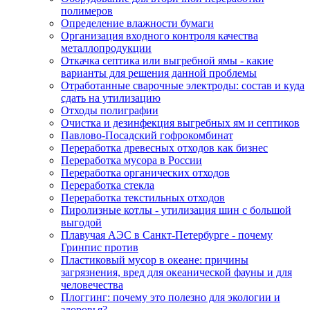
полимеров
Определение влажности бумаги
Организация входного контроля качества
металлопродукции
Откачка септика или выгребной ямы - какие
варианты для решения данной проблемы
Отработанные сварочные электроды: состав и куда
сдать на утилизацию
Отходы полиграфии
Очистка и дезинфекция выгребных ям и септиков
Павлово-Посадский гофрокомбинат
Переработка древесных отходов как бизнес
Переработка мусора в России
Переработка органических отходов
Переработка стекла
Переработка текстильных отходов
Пиролизные котлы - утилизация шин с большой
выгодой
Плавучая АЭС в Санкт-Петербурге - почему
Гринпис против
Пластиковый мусор в океане: причины
загрязнения, вред для океанической фауны и для
человечества
Плоггинг: почему это полезно для экологии и
здоровья?