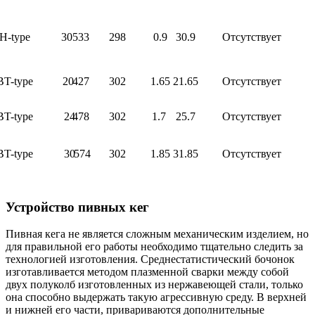
H-type
30
533
298
0.9
30.9
Отсутствует
BT-type
20
427
302
1.65
21.65
Отсутствует
BT-type
24
478
302
1.7
25.7
Отсутствует
BT-type
30
574
302
1.85
31.85
Отсутствует
Устройство пивных кег
Пивная кега не является сложным механическим изделием, но
для правильной его работы необходимо тщательно следить за
технологией изготовления. Среднестатистический бочонок
изготавливается методом плазменной сварки между собой
двух полуколб изготовленных из нержавеющей стали, только
она способно выдержать такую агрессивную среду. В верхней
и нижней его части, привариваются дополнительные