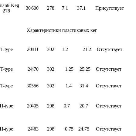
hlank-Keg
30
600
278
7.1
37.1
Присутствует
278
Характеристики пластиковых кег
T-type
20
411
302
1.2
21.2
Отсутствует
T-type
24
470
302
1.25
25.25
Отсутствует
T-type
30
556
302
1.4
31.4
Отсутствует
H-type
20
405
298
0.7
20.7
Отсутствует
H-type
24
463
298
0.75
24.75
Отсутствует