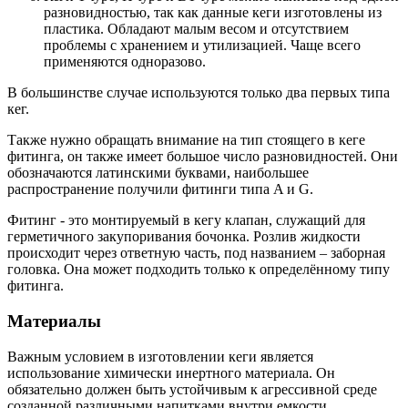
разновидностью, так как данные кеги изготовлены из
пластика. Обладают малым весом и отсутствием
проблемы с хранением и утилизацией. Чаще всего
применяются одноразово.
В большинстве случае используются только два первых типа
кег.
Также нужно обращать внимание на тип стоящего в кеге
фитинга, он также имеет большое число разновидностей. Они
обозначаются латинскими буквами, наибольшее
распространение получили фитинги типа A и G.
Фитинг - это монтируемый в кегу клапан, служащий для
герметичного закупоривания бочонка. Розлив жидкости
происходит через ответную часть, под названием – заборная
головка. Она может подходить только к определённому типу
фитинга.
Материалы
Важным условием в изготовлении кеги является
использование химически инертного материала. Он
обязательно должен быть устойчивым к агрессивной среде
созданной различными напитками внутри емкости.