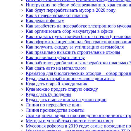
Инструкция по сбору, обезвреживанию, хранению и
Как будут перерабатывать мусор в 2020 году
Как в перерабатывают пластик
Как делают фольгу
Как заработать на переработке электронного мусора
Как организовать сбор макулатуры в офисе
Как открыть пункт приёма битого стекла (стеклобоя
Как оформить лицензию на сбор транспортирование
Как получить скидку за утилизацию автомобиля
Как правильно вывозить строительные отходы
Как правильно убрать листву
Как работают дробилки для переработки пластмасс
Как сдать авто на металлолом
Крематор для биологических отходов – обзор прои
Куда девать отработанное масло с двигателя
Куда деть старый холодильник
Куда можно продать старую одежду
Куда сдать бу поддоны
Куда сдать старые шины на утилизацию
Линия по переработке шин
Линия производства эковаты
Лом кирпича: виды и производство вторичного стр
Методы и устройства очистки сточных вод
Мусорная реформа в 2019 году: самые последние но