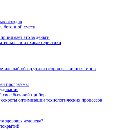
ных отходов
ов бетонной смеси
 принимает это за деньги
атериалы и их характеристики
детальный обзор утилизаторов различных типов
ней программы
рудования
й свое бытовой прибор
- секреты оптимизации технологических процессов
ля здоровья человека?
 покрытий