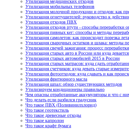
Утилизация медицинских отходов
Утилизация мобильных телефонов
Утилизация молочной продукции и отходов: как пр
Утилизация огнетушителей: руководство к действи
Утилизация отходов ПВХ
Утилизация отходов ртути - способы переработки 
Утилизация пивных кег: способы и методы перераб
Утилизация самолетов: как происходит порезка ле
Утилизация сварочных остатков и шлака: методы п
Утилизация свечей зажигания: процесс переработк
Утилизация старых авто в России или куда девается
Утилизация старых автомобилей 2015 в России
Утилизация старых матрасов: куда сдать отработанн
Утилизация счетчиков: куда девать старые измери
Утилизация фотоотходов: куда сдавать и как проис
Утилизация фритюрного масла
Утилизация шпал: обзор существующих методов
Утилизируем кондиционеры правильно
Чем опасны отработанные аккумуляторы и что с ни
Что делать если разбился градусник
Что такое ПВХ (Поливинилхлорид)
Что такое геотекстиль
Что такое древесные отходы
Что такое капролон
Что такое крафт бумага