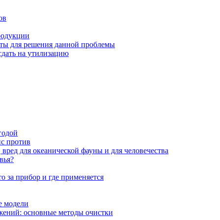
ов
родукции
нты для решения данной проблемы
сдать на утилизацию
годой
ис против
 вред для океанической фауны и для человечества
вья?
о за прибор и где применяется
е модели
жений: основные методы очистки