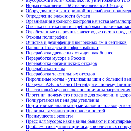
Мусоросжигатель - комплекс по уничтожению ТБО
Норма накопления ТБО на человека в 2019 году
Оборудование для вторичной переработки полимер
Определение влажности бумаги
Организация входного контроля качества металлоп
Откачка септика или выгребной ямы - какие вариа
Отработанные сварочные электроды: состав и куда 
Отходы полиграфии
Очистка и дезинфекция выгребных ям и септиков
Павлово-Посадский гофрокомбинат
Переработка древесных отходов как бизнес
Переработка мусора в России
Переработка органических отходов
Переработка стекла
Переработка текстильных отходов
Пиролизные котлы - утилизация шин с большой вы
Плавучая АЭС в Санкт-Петербурге - почему Гринп
Пластиковый мусор в океане: причины загрязнения,
Плоггинг: почему это полезно для экологии и здоро
Полиуретановая пена для утепления
Портативный анализатор металлов и сплавов, что эт
Правильная утилизация волос и ногтей
Преимущества эковаты
Пресс для мусора: какие виды бывают и популярны
Проблематика утилизации осадков очистных соору