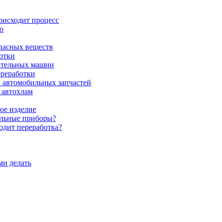
оисходит процесс
ю
опасных веществ
отки
тательных машин
ереработки
и автомобильных запчастей
 автохлам
ое изделие
тельные приборы?
ходит переработка?
ми делать