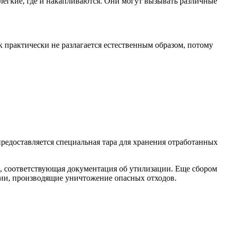
легкие, где и накапливаются. Они могут вызывать различные
 практически не разлагается естественным образом, потому
едоставляется специальная тара для хранения отработанных
и, соответствующая документация об утилизации. Еще сбором
ии, производящие уничтожение опасных отходов.