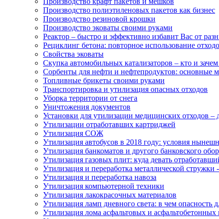
Производство крафт пакетов и мешков
Производство полиэтиленовых пакетов как бизнес
Производство резиновой крошки
Производство эковаты своими руками
Реактор – быстро и эффективно избавит Вас от раз
Рециклинг бетона: повторное использование отход
Свойства эковаты
Скупка автомобильных катализаторов – кто и зачем
Сорбенты для нефти и нефтепродуктов: основные м
Топливные брикеты своими руками
Транспортировка и утилизация опасных отходов
Уборка территории от снега
Уничтожения документов
Установки для утилизации медицинских отходов – 
Утилизации отработавших картриджей
Утилизация СОЖ
Утилизация автобусов в 2018 году: условия нынеш
Утилизация банкоматов и другого банковского обо
Утилизация газовых плит: куда девать отработавши
Утилизация и переработка металлической стружки 
Утилизация и переработка навоза
Утилизация компьютерной техники
Утилизация лакокрасочных материалов
Утилизация ламп дневного света: в чем опасность д
Утилизация лома асфальтовых и асфальтобетонных