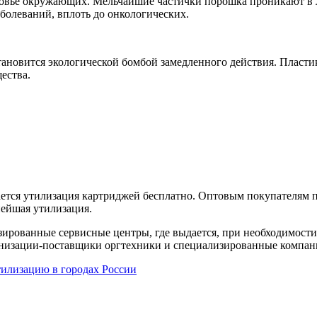
оровье окружающих. Мельчайшие частички порошка проникают в 
болеваний, вплоть до онкологических.
ановится экологической бомбой замедленного действия. Пластик
ества.
ся утилизация картриджей бесплатно. Оптовым покупателям пр
нейшая утилизация.
зированные сервисные центры, где выдается, при необходимост
анизации-поставщики оргтехники и специализированные компан
илизацию в городах России