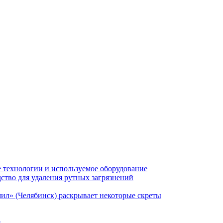
 технологии и используемое оборудование
тво для удаления рутных загрязнений
ил» (Челябинск) раскрывает некоторые скреты
в