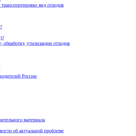
 транспортировке мед отходов
?
)?
, обработку, утилизацию отходов
?
зводителей России
оительного материала
вости об актуальной проблеме