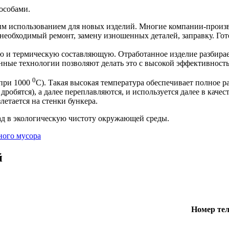
особами.
им использованием для новых изделий. Многие компании-произ
необходимый ремонт, замену изношенных деталей, заправку. Го
ую и термическую составляющую. Отработанное изделие разбира
нные технологии позволяют делать это с высокой эффективнос
0
(при 1000
С). Такая высокая температура обеспечивает полное 
обятся), а далее переплавляются, и используется далее в качес
летается на стенки бункера.
ад в экологическую чистоту окружающей среды.
ного мусора
й
Номер те