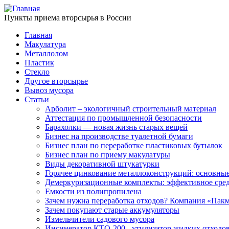
Пункты приема вторсырья в России
Главная
Макулатура
Металлолом
Пластик
Стекло
Другое вторсырье
Вывоз мусора
Статьи
Арболит – экологичный строительный материал
Аттестация по промышленной безопасности
Барахолки — новая жизнь старых вещей
Бизнес на производстве туалетной бумаги
Бизнес план по переработке пластиковых бутылок
Бизнес план по приему макулатуры
Виды декоративной штукатурки
Горячее цинкование металлоконструкций: основные
Демеркуризационные комплекты: эффективное средс
Емкости из полипропилена
Зачем нужна переработка отходов? Компания «Пакм
Зачем покупают старые аккумуляторы
Измельчители садового мусора
Инсинератор КТО-200 - утилизатор жидких отходо