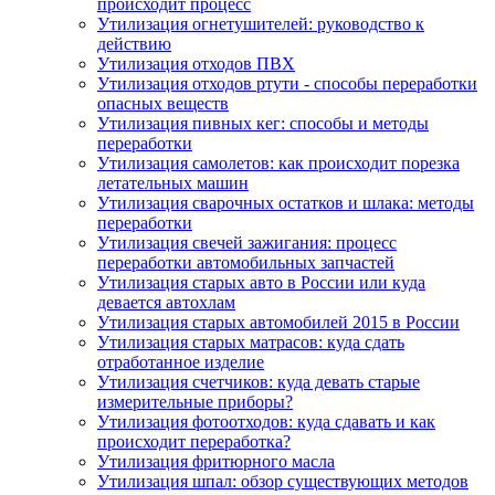
происходит процесс
Утилизация огнетушителей: руководство к
действию
Утилизация отходов ПВХ
Утилизация отходов ртути - способы переработки
опасных веществ
Утилизация пивных кег: способы и методы
переработки
Утилизация самолетов: как происходит порезка
летательных машин
Утилизация сварочных остатков и шлака: методы
переработки
Утилизация свечей зажигания: процесс
переработки автомобильных запчастей
Утилизация старых авто в России или куда
девается автохлам
Утилизация старых автомобилей 2015 в России
Утилизация старых матрасов: куда сдать
отработанное изделие
Утилизация счетчиков: куда девать старые
измерительные приборы?
Утилизация фотоотходов: куда сдавать и как
происходит переработка?
Утилизация фритюрного масла
Утилизация шпал: обзор существующих методов