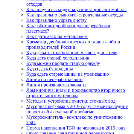
отходов
Как получить скидку за утилизацию автомобиля
Как правильно вывозить строительные отходы
Как правильно убрать листву
Как работают дробилки для переработки
пластмасс?
Как сдать авто на металлолом
Крематор для биологических отходов – обзор
производителей России
Куда девать отработанное масло с двигателя
Куда деть старый холодильник
Куда можно продать старую одежду
Куда сдать бу поддоны
Куда сдать старые шины на утилизацию
Линия по переработке шин
Линия производства эковаты
Лом кирпича: виды и производство вторичного
строительного материала
Методы и устройства очистки сточных вод
Мусорная реформа в 2019 году: самые последние
новости об актуальной проблеме
Мусоросжигатель - комплекс по уничтожению
ТБО
Норма накопления ТБО на человека в 2019 году
Оборудование для вторичной переработки