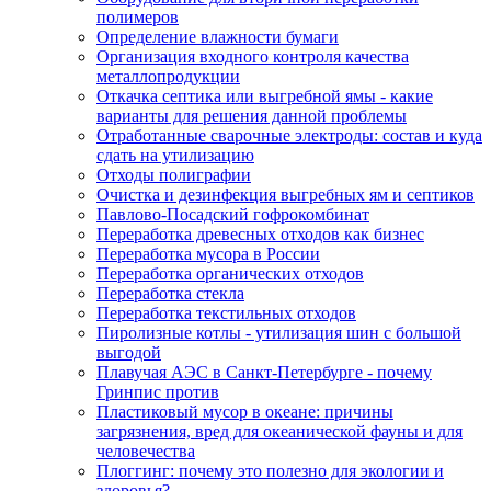
полимеров
Определение влажности бумаги
Организация входного контроля качества
металлопродукции
Откачка септика или выгребной ямы - какие
варианты для решения данной проблемы
Отработанные сварочные электроды: состав и куда
сдать на утилизацию
Отходы полиграфии
Очистка и дезинфекция выгребных ям и септиков
Павлово-Посадский гофрокомбинат
Переработка древесных отходов как бизнес
Переработка мусора в России
Переработка органических отходов
Переработка стекла
Переработка текстильных отходов
Пиролизные котлы - утилизация шин с большой
выгодой
Плавучая АЭС в Санкт-Петербурге - почему
Гринпис против
Пластиковый мусор в океане: причины
загрязнения, вред для океанической фауны и для
человечества
Плоггинг: почему это полезно для экологии и
здоровья?