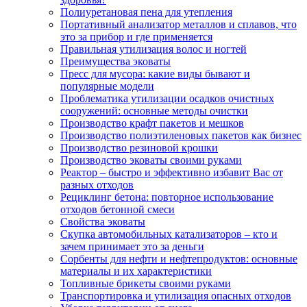
Полиуретановая пена для утепления
Портативный анализатор металлов и сплавов, что
это за прибор и где применяется
Правильная утилизация волос и ногтей
Преимущества эковаты
Пресс для мусора: какие виды бывают и
популярные модели
Проблематика утилизации осадков очистных
сооружений: основные методы очистки
Производство крафт пакетов и мешков
Производство полиэтиленовых пакетов как бизнес
Производство резиновой крошки
Производство эковаты своими руками
Реактор – быстро и эффективно избавит Вас от
разных отходов
Рециклинг бетона: повторное использование
отходов бетонной смеси
Свойства эковаты
Скупка автомобильных катализаторов – кто и
зачем принимает это за деньги
Сорбенты для нефти и нефтепродуктов: основные
материалы и их характеристики
Топливные брикеты своими руками
Транспортировка и утилизация опасных отходов