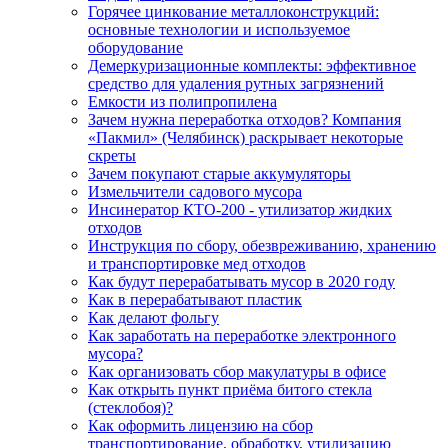
Горячее цинкование металлоконструкций:
основные технологии и используемое
оборудование
Демеркуризационные комплекты: эффективное
средство для удаления рутных загрязнений
Емкости из полипропилена
Зачем нужна переработка отходов? Компания
«Пакмил» (Челябинск) раскрывает некоторые
скреты
Зачем покупают старые аккумуляторы
Измельчители садового мусора
Инсинератор КТО-200 - утилизатор жидких
отходов
Инструкция по сбору, обезвреживанию, хранению
и транспортировке мед отходов
Как будут перерабатывать мусор в 2020 году
Как в перерабатывают пластик
Как делают фольгу
Как заработать на переработке электронного
мусора?
Как организовать сбор макулатуры в офисе
Как открыть пункт приёма битого стекла
(стеклобоя)?
Как оформить лицензию на сбор
транспортирование, обработку, утилизацию